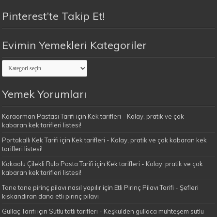
Pinterest’te Takip Et!
Evimin Yemekleri Kategoriler
Evimin
Yemekleri
Kategoriler
Yemek Yorumları
Karaorman Pastası Tarifi
için
Kek tarifleri - Kolay, pratik ve çok
kabaran kek tarifleri listesi!
Portakallı Kek Tarifi
için
Kek tarifleri - Kolay, pratik ve çok kabaran kek
tarifleri listesi!
Kakaolu Çilekli Rulo Pasta Tarifi
için
Kek tarifleri - Kolay, pratik ve çok
kabaran kek tarifleri listesi!
Tane tane pirinç pilavı nasıl yapılır
için
Etli Pirinç Pilavı Tarifi - Şefleri
kıskandıran dana etli pirinç pilavı
Güllaç Tarifi
için
Sütlü tatlı tarifleri - Keşkülden güllaca muhteşem sütlü