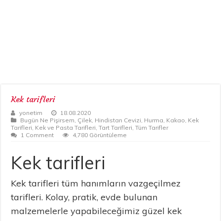
Kek tarifleri
yonetim
18.08.2020
Bugün Ne Pişirsem
,
Çilek
,
Hindistan Cevizi
,
Hurma
,
Kakao
,
Kek
Tarifleri
,
Kek ve Pasta Tarifleri
,
Tart Tarifleri
,
Tüm Tarifler
1 Comment
4,780 Görüntüleme
Kek tarifleri
Kek tarifleri tüm hanımların vazgeçilmez
tarifleri. Kolay, pratik, evde bulunan
malzemelerle yapabileceğimiz güzel kek