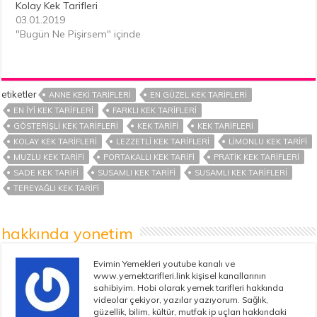
Kolay Kek Tarifleri
03.01.2019
"Bugün Ne Pişirsem" içinde
etiketler
ANNE KEKI TARIFLERI
EN GÜZEL KEK TARIFLERI
EN IYI KEK TARIFLERI
FARKLI KEK TARIFLERI
GÖSTERIŞLI KEK TARIFLERI
KEK TARIFI
KEK TARIFLERI
KOLAY KEK TARIFLERI
LEZZETLI KEK TARIFLERI
LIMONLU KEK TARIFI
MUZLU KEK TARIFI
PORTAKALLI KEK TARIFI
PRATIK KEK TARIFLERI
SADE KEK TARIFI
SUSAMLI KEK TARIFI
SUSAMLI KEK TARIFLERI
TEREYAĞLI KEK TARIFI
hakkında yonetim
Evimin Yemekleri youtube kanalı ve
www.yemektarifleri.link kişisel kanallarının
sahibiyim. Hobi olarak yemek tarifleri hakkında
videolar çekiyor, yazılar yazıyorum. Sağlık,
güzellik, bilim, kültür, mutfak ip uçları hakkındaki