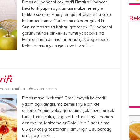
Elmalı gül bahçesi keki tarifi Elmalı gül bahçesi
keki tarifi yapım açıklaması malzemeleriyle
birlikte sizlerle. Elmayı en güzel şekilde bu kekte
Rek
kullanacaksınız. Görünümü o kadar güzel ki.
Sunum masanıza baharı getirecek. Gül bahçesi
görünümünde bir kek sunumu yapacaksınız.
Hem siz hem de misafirleriniz çok beğenecek.
Kekin hamuru yumuşacık ve lezzetli. …
rifi
Pasta Tarifleri
0 Comments
Elmalı mayalı kek tarifi Elmalı mayalı kek tarifi,
yapım açıklaması, malzemeleriyle birlikte
sizlerle. Yapımı kolay görünümü çok güzel bir kek
tarifi. Tam ölçülü çok güzel bir tarif. Haydi hemen
deneyelim. Malzemeler Dolgu için 3 adet elma
0,5 çay kaşığı toz tarçın Hamur için 1 su bardağı
un 1 poşet hızlı …