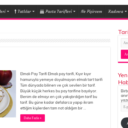
eri
Tatlılar
Pasta Tarifleri
Ne Pişirsem
Kadınca
Tar
Elmalı Pay Tarifi Elmalı pay tarifi, Kıyır kıyır
Yen
hamuruyla yemeye doyulmayan elmalı tart tarifi
Hab
Tüm dünyada bilinen ve çok sevilen bir tarif.
Büyük küçük herkes bu pay tarifine bayılıyor.
Birb
anın
Benim de elmayı en çok yakıştırdığım tarif bu
yazı
tarif. Bu güne kadar defalarca yapıp ikram
E-
ettiğim kişilerden tam not aldığım bir …
pos
Adr
Daha Fazla »