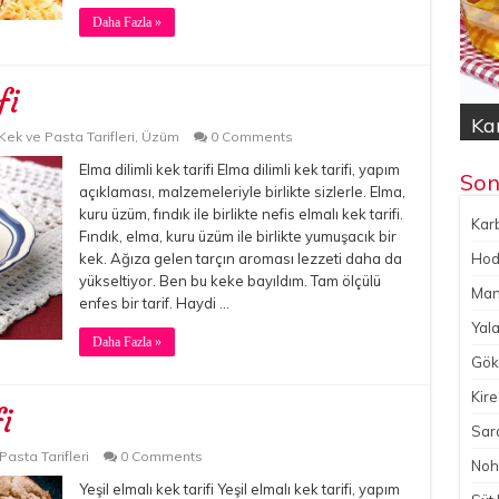
Daha Fazla »
fi
Kar
Hod
Yal
Gök
No
Kek ve Pasta Tarifleri
,
Üzüm
0 Comments
Elma dilimli kek tarifi Elma dilimli kek tarifi, yapım
Son
açıklaması, malzemeleriyle birlikte sizlerle. Elma,
kuru üzüm, fındık ile birlikte nefis elmalı kek tarifi.
Karb
Fındık, elma, kuru üzüm ile birlikte yumuşacık bir
Hoda
kek. Ağıza gelen tarçın aroması lezzeti daha da
yükseltiyor. Ben bu keke bayıldım. Tam ölçülü
Man
enfes bir tarif. Haydi …
Yala
Daha Fazla »
Gökç
Kire
i
Sara
Pasta Tarifleri
0 Comments
Noh
Yeşil elmalı kek tarifi Yeşil elmalı kek tarifi, yapım