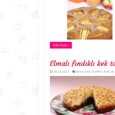
Daha Fazla »
Elmalı fındıklı kek ta
30.03.2022
Elma
,
Kek Tarifleri
,
Kek ve 