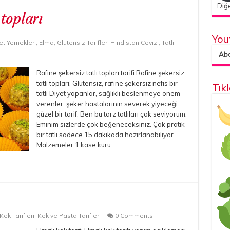
Diğe
 topları
You
et Yemekleri
,
Elma
,
Glutensiz Tarifler
,
Hindistan Cevizi
,
Tatlı
Abon
Rafine şekersiz tatlı topları tarifi Rafine şekersiz
tatlı topları, Glutensiz, rafine şekersiz nefis bir
Tık
tatlı Diyet yapanlar, sağlıklı beslenmeye önem
verenler, şeker hastalarının severek yiyeceği
güzel bir tarif. Ben bu tarz tatlıları çok seviyorum.
Eminim sizlerde çok beğeneceksiniz. Çok pratik
bir tatlı sadece 15 dakikada hazırlanabiliyor.
Malzemeler 1 kase kuru …
Kek Tarifleri
,
Kek ve Pasta Tarifleri
0 Comments