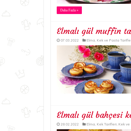
Daha Fazla »
Elmalı gül muffin ta
07.03.2022
Elma
,
Kek ve Pasta Tarifler
Elmalı gül bahçesi ke
28.02.2022
Elma
,
Kek Tarifleri
,
Kek ve 