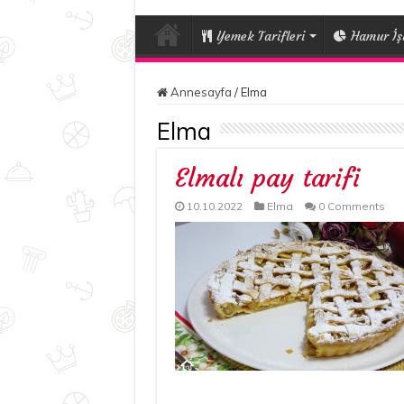
Yemek Tarifleri
Hamur İşl
Annesayfa
/
Elma
Elma
Elmalı pay tarifi
10.10.2022
Elma
0 Comments