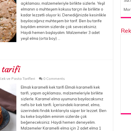
Süt 
açıklaması, malzemeleriyle birlikte sizlerle. Yeşil
elmanın o muhteşem kokusu tarçın ile birlikte o
Mor
kadar lezzetli oluyor ki. Denediğinizde kesinlikle
bayılacağınız muhteşem bir tarif. Ben bu tarife
bayıldım eminim sizlerde çok seveceksiniz.
Rek
Haydi hemen başlayalım. Malzemeler 3 adet
yeşil elma (orta boy) …
tarifi
Kek ve Pasta Tarifleri
0 Comments
Elmalı karamelli kek tarifi Elmalı karamelli kek
tarifi, yapım açıklaması, malzemeleriyle birlikte
sizlerle. Karamel elma uyumuna bayılacaksınız
nefis bir kek tarifi. İçerisindeki karamel, elma,
üzerindeki fındık kırıklarıyla süper bir lezzet. Ben
bu keke bayıldım eminim sizlerde çok
beğeneceksiniz. Haydi hemen deneyelim.
Malzemeler Karamelli elma için 2 adet elma 1