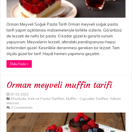
Orman Meyveli Soğuk Pasta Tarifi Orman meyveli soğuk pasta
tarifi yapım açıklaması malzemeleriyle birlikte sizlerle. Görüntüsü
de lezzeti de nefis bir pasta. O kadar güzel ki gururla sunum
yapıyorum. Meyvelerin lezzeti, altındaki pandispanyası hepsi
birbirinden güzel. Kesinlikle denenmesi gereken bir lezzet. Tam
ölçülü güzel bir tarif. Haydi hemen yapımına geçelim. …
Daha Fazla »
Orman meyveli muffin tarifi
07.03.2022
Ahududu
,
Kek ve Pasta Tarifleri
,
Muffin - Cupcake Tarifleri
,
Yaban
Mersini
0 Comments