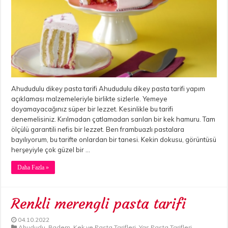
Ahududulu dikey pasta tarifi Ahududulu dikey pasta tarifi yapım
açıklaması malzemeleriyle birlikte sizlerle. Yemeye
doyamayacağınız süper bir lezzet. Kesinlikle bu tarifi
denemelisiniz. Kırılmadan çatlamadan sarılan bir kek hamuru. Tam
ölçülü garantili nefis bir lezzet. Ben frambuazlı pastalara
bayılıyorum, bu tarifte onlardan bir tanesi. Kekin dokusu, görüntüsü
herşeyiyle çok güzel bir …
Daha Fazla »
Renkli merengli pasta tarifi
04.10.2022
Ahududu
,
Badem
,
Kek ve Pasta Tarifleri
,
Yaş Pasta Tarifleri