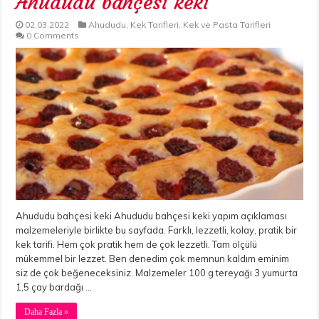
Ahududu bahçesi keki
02.03.2022
Ahududu
,
Kek Tarifleri
,
Kek ve Pasta Tarifleri
0 Comments
Ahududu bahçesi keki Ahududu bahçesi keki yapım açıklaması
malzemeleriyle birlikte bu sayfada. Farklı, lezzetli, kolay, pratik bir
kek tarifi. Hem çok pratik hem de çok lezzetli. Tam ölçülü
mükemmel bir lezzet. Ben denedim çok memnun kaldım eminim
siz de çok beğeneceksiniz. Malzemeler 100 g tereyağı 3 yumurta
1,5 çay bardağı …
Daha Fazla »