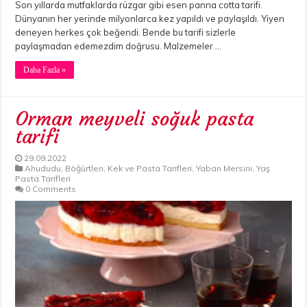
Son yıllarda mutfaklarda rüzgar gibi esen panna cotta tarifi.
Dünyanın her yerinde milyonlarca kez yapıldı ve paylaşıldı. Yiyen
deneyen herkes çok beğendi. Bende bu tarifi sizlerle
paylaşmadan edemezdim doğrusu. Malzemeler …
Daha Fazla »
Orman meyveli soğuk pasta
tarifi
29.09.2022
Ahududu
,
Böğürtlen
,
Kek ve Pasta Tarifleri
,
Yaban Mersini
,
Yaş
Pasta Tarifleri
0 Comments