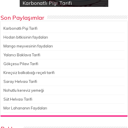
Karbonatlı Pişi Tarifi
Hodan bitkisinin faydaları
Yalancı Baklava Tarifi
Gökçesu Pilavı Tarifi
Nohutlu kereviz yemeği
Son Paylaşımlar
Karbonatlı Pişi Tarifi
Hodan bitkisinin faydaları
Mango meyvesinin faydaları
Yalancı Baklava Tarifi
Gökçesu Pilavı Tarifi
Kireçsiz balkabağı reçeli tarifi
Saray Helvası Tarifi
Nohutlu kereviz yemeği
Süt Helvası Tarifi
Mor Lahananın Faydaları