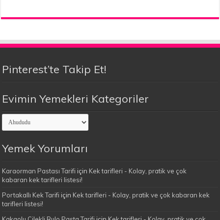
Pinterest’te Takip Et!
Evimin Yemekleri Kategoriler
Evimin
Yemekleri
Kategoriler
Yemek Yorumları
Karaorman Pastası Tarifi
için
Kek tarifleri - Kolay, pratik ve çok
kabaran kek tarifleri listesi!
Portakallı Kek Tarifi
için
Kek tarifleri - Kolay, pratik ve çok kabaran kek
tarifleri listesi!
Kakaolu Çilekli Rulo Pasta Tarifi
için
Kek tarifleri - Kolay, pratik ve çok