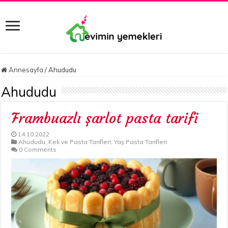
Annesayfa
/
Ahududu
Ahududu
Frambuazlı şarlot pasta tarifi
14.10.2022
Ahududu
,
Kek ve Pasta Tarifleri
,
Yaş Pasta Tarifleri
0 Comments