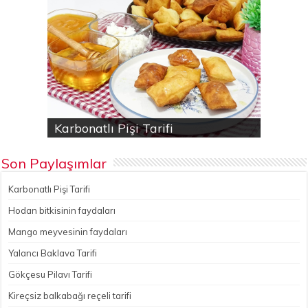
Karbonatlı Pişi Tarifi
Hodan bitkisinin faydaları
Yalancı Baklava Tarifi
Gökçesu Pilavı Tarifi
Nohutlu kereviz yemeği
Son Paylaşımlar
Karbonatlı Pişi Tarifi
Hodan bitkisinin faydaları
Mango meyvesinin faydaları
Yalancı Baklava Tarifi
Gökçesu Pilavı Tarifi
Kireçsiz balkabağı reçeli tarifi