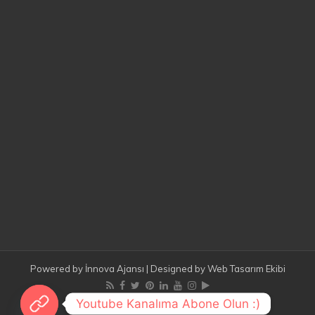
Powered by
İnnova Ajansı
| Designed by
Web Tasarım Ekibi
Youtube Kanalıma Abone Olun :)
© Copyright 2026, All Rights Reserved