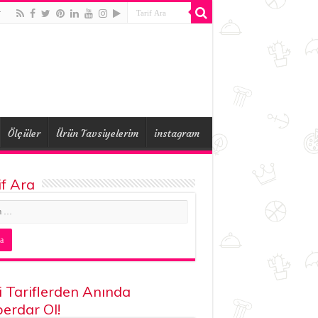
r
Ölçüler
Ürün Tavsiyelerim
instagram
if Ara
i Tariflerden Anında
erdar Ol!