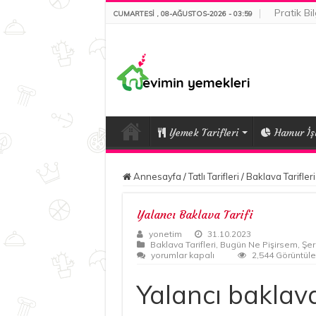
Pratik Bil
CUMARTESI , 08-AĞUSTOS-2026 - 03:59
Yemek Tarifleri
Hamur İşl
Annesayfa
/
Tatlı Tarifleri
/
Baklava Tarifleri
Yalancı Baklava Tarifi
yonetim
31.10.2023
Baklava Tarifleri
,
Bugün Ne Pişirsem
,
Şerb
Yalancı
yorumlar kapalı
2,544 Görüntül
Baklava
Tarifi
Yalancı baklava
için