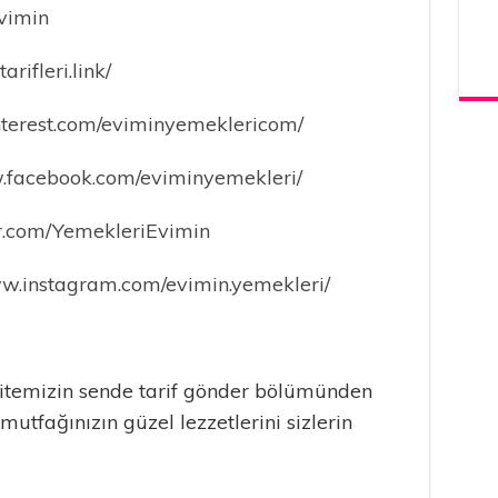
evimin
rifleri.link/
pinterest.com/eviminyemeklericom/
w.facebook.com/eviminyemekleri/
ter.com/YemekleriEvimin
ww.instagram.com/evimin.yemekleri/
temizin sende tarif gönder bölümünden
 mutfağınızın güzel lezzetlerini sizlerin