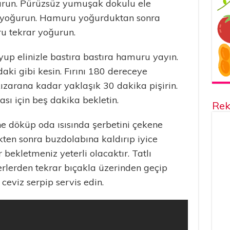
run. Pürüzsüz yumuşak dokulu ele
 yoğurun. Hamuru yoğurduktan sonra
u tekrar yoğurun.
p elinizle bastıra bastıra hamuru yayın.
aki gibi kesin. Fırını 180 dereceye
 kızarana kadar yaklaşık 30 dakika pişirin.
ması için beş dakika bekletin.
Rek
rine döküp oda ısısında şerbetini çekene
ikten sonra buzdolabına kaldırıp iyice
bekletmeniz yeterli olacaktır. Tatlı
erlerden tekrar bıçakla üzerinden geçip
, ceviz serpip servis edin.