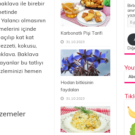
baklava ile birebir
Birb
anın
etinde
yazı
. Yalancı olmasının
E-
pos
elerini içinde
Adr
Karbonatlı Pişi Tarifi
çılıp kat kat
31.10.2023
ezzeti, kokusu,
Diğe
aklava. Baklava
yanlar bu tatlıyı
You
özleminizi hemen
Abon
Hodan bitkisinin
faydaları
Tık
31.10.2023
lzemeler