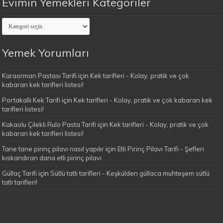
Evimin Yemekleri Kategoriler
Evimin
Yemekleri
Kategoriler
Yemek Yorumları
Karaorman Pastası Tarifi
için
Kek tarifleri - Kolay, pratik ve çok
kabaran kek tarifleri listesi!
Portakallı Kek Tarifi
için
Kek tarifleri - Kolay, pratik ve çok kabaran kek
tarifleri listesi!
Kakaolu Çilekli Rulo Pasta Tarifi
için
Kek tarifleri - Kolay, pratik ve çok
kabaran kek tarifleri listesi!
Tane tane pirinç pilavı nasıl yapılır
için
Etli Pirinç Pilavı Tarifi - Şefleri
kıskandıran dana etli pirinç pilavı
Güllaç Tarifi
için
Sütlü tatlı tarifleri - Keşkülden güllaca muhteşem sütlü
tatlı tarifleri!