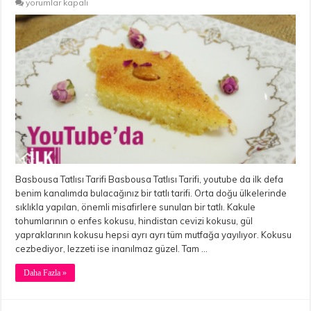
Basbousa
yorumlar kapalı
Tatlısı
Tarifi
için
Basbousa Tatlısı Tarifi Basbousa Tatlısı Tarifi, youtube da ilk defa
benim kanalımda bulacağınız bir tatlı tarifi. Orta doğu ülkelerinde
sıklıkla yapılan, önemli misafirlere sunulan bir tatlı. Kakule
tohumlarının o enfes kokusu, hindistan cevizi kokusu, gül
yapraklarının kokusu hepsi ayrı ayrı tüm mutfağa yayılıyor. Kokusu
cezbediyor, lezzeti ise inanılmaz güzel. Tam …
Daha Fazla »