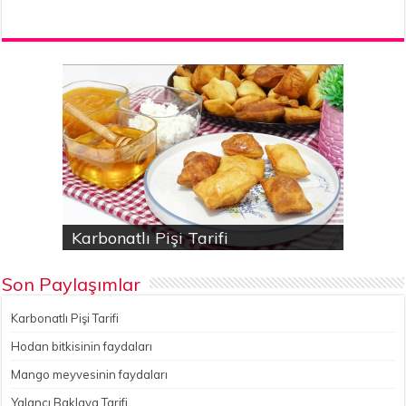
Karbonatlı Pişi Tarifi
Hodan bitkisinin faydaları
Yalancı Baklava Tarifi
Gökçesu Pilavı Tarifi
Nohutlu kereviz yemeği
Son Paylaşımlar
Karbonatlı Pişi Tarifi
Hodan bitkisinin faydaları
Mango meyvesinin faydaları
Yalancı Baklava Tarifi