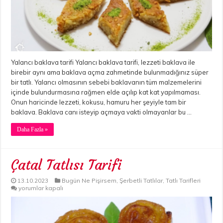
Yalancı baklava tarifi Yalancı baklava tarifi, lezzeti baklava ile
birebir aynı ama baklava açma zahmetinde bulunmadığınız süper
bir tatlı. Yalancı olmasının sebebi baklavanın tüm malzemelerini
içinde bulundurmasına rağmen elde açılıp kat kat yapılmaması.
Onun haricinde lezzeti, kokusu, hamuru her şeyiyle tam bir
baklava. Baklava canı isteyip açmaya vakti olmayanlar bu …
Daha Fazla »
Çatal Tatlısı Tarifi
13.10.2023
Bugün Ne Pişirsem
,
Şerbetli Tatlılar
,
Tatlı Tarifleri
Çatal
yorumlar kapalı
Tatlısı
Tarifi
için