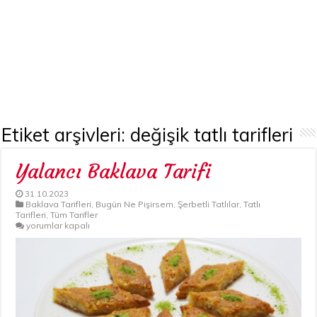
Etiket arşivleri:
değişik tatlı tarifleri
Yalancı Baklava Tarifi
31.10.2023
Baklava Tarifleri
,
Bugün Ne Pişirsem
,
Şerbetli Tatlılar
,
Tatlı
Tarifleri
,
Tüm Tarifler
Yalancı
yorumlar kapalı
Baklava
Tarifi
için