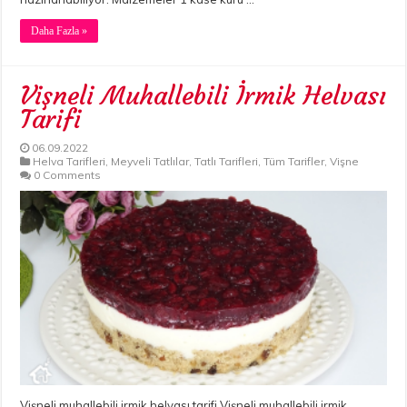
Daha Fazla »
Vişneli Muhallebili İrmik Helvası
Tarifi
06.09.2022
Helva Tarifleri
,
Meyveli Tatlılar
,
Tatlı Tarifleri
,
Tüm Tarifler
,
Vişne
0 Comments
Vişneli muhallebili irmik helvası tarifi Vişneli muhallebili irmik