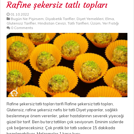
Rafine şekersiz tatlı topları
01.10.2022
Bugün Ne Pişirsem
,
Diyabetik Tarifler
,
Diyet Yemekleri
,
Elma
,
Glutensiz Tarifler
,
Hindistan Cevizi
,
Tatlı Tarifleri
,
Üzüm
,
Yer Fıstığı
0 Comments
Rafine şekersiz tatlı topları tarifi Rafine şekersiz tatlı topları,
Glutensiz, rafine şekersiz nefis bir tatlı Diyet yapanlar, sağlıklı
beslenmeye önem verenler, şeker hastalarının severek yiyeceği
güzel bir tarif. Ben bu tarz tatlıları çok seviyorum. Eminim sizlerde
çok beğeneceksiniz. Çok pratik bir tatlı sadece 15 dakikada
hazırlanabiliyor. Malzemeler 1 kase kuru …