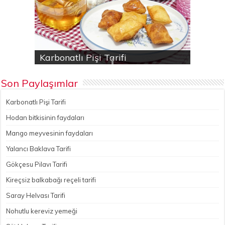
Karbonatlı Pişi Tarifi
Hodan bitkisinin faydaları
Yalancı Baklava Tarifi
Gökçesu Pilavı Tarifi
Nohutlu kereviz yemeği
Son Paylaşımlar
Karbonatlı Pişi Tarifi
Hodan bitkisinin faydaları
Mango meyvesinin faydaları
Yalancı Baklava Tarifi
Gökçesu Pilavı Tarifi
Kireçsiz balkabağı reçeli tarifi
Saray Helvası Tarifi
Nohutlu kereviz yemeği