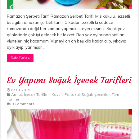
Ramazan Şerbeti Tarifi Ramazan Şerbeti Tarifi, Mis kokulu, lezzetli
buz gibi ramazan şerbeti tarifi. O kadar lezzetli ki sadece
ramazanda değil her zaman yapmak isteyeceksiniz. Sıcak yaz
günlerinde çok iyi gelecek bir lezzet. Ben yaz aylarında satılan
vişneleri hiç kaçırmam. Vişneyi on on beş kilo kadar alıp, yıkayıp
ayıklayıp, yarımşar …
Daha Fazla »
Ev Yapımı Soğuk İçecek Tarifleri
07.01.2019
Armut
,
İçecek Tarifleri
,
Kavun
,
Portakal
,
Soğuk İçecekler
,
Tüm
Tarifler
0 Comments