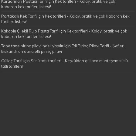
Karaorman Pastası Tarifi
için
Kek tarifleri - Kolay, pratik ve çok
kabaran kek tarifleri listesi!
Portakallı Kek Tarifi
için
Kek tarifleri - Kolay, pratik ve çok kabaran kek
tarifleri listesi!
Kakaolu Çilekli Rulo Pasta Tarifi
için
Kek tarifleri - Kolay, pratik ve çok
kabaran kek tarifleri listesi!
Tane tane pirinç pilavı nasıl yapılır
için
Etli Pirinç Pilavı Tarifi - Şefleri
kıskandıran dana etli pirinç pilavı
Güllaç Tarifi
için
Sütlü tatlı tarifleri - Keşkülden güllaca muhteşem sütlü
tatlı tarifleri!