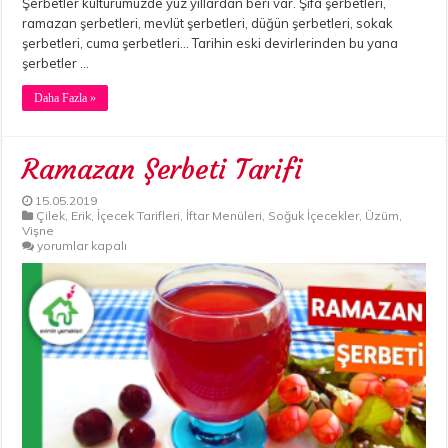
Şerbetler kültürümüzde yüz yıllardan beri var. Şifa şerbetleri,
ramazan şerbetleri, mevlüt şerbetleri, düğün şerbetleri, sokak
şerbetleri, cuma şerbetleri… Tarihin eski devirlerinden bu yana
şerbetler …
Daha Fazla »
Ramazan Şerbeti Tarifi
15.05.2019
Çilek
,
Erik
,
İçecek Tarifleri
,
İftar Menüleri
,
Soğuk İçecekler
,
Üzüm
,
Vişne
Ramazan
yorumlar kapalı
Şerbeti
Tarifi
için