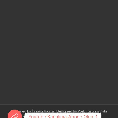
Powered by
İnnova Ajansı
| Designed by
Web Tasarım Ekibi
Youtube Kanalıma Abone Olun :)