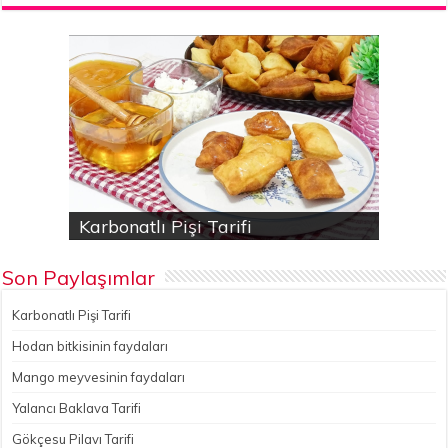
Karbonatlı Pişi Tarifi
Hodan bitkisinin faydaları
Yalancı Baklava Tarifi
Gökçesu Pilavı Tarifi
Nohutlu kereviz yemeği
Son Paylaşımlar
Karbonatlı Pişi Tarifi
Hodan bitkisinin faydaları
Mango meyvesinin faydaları
Yalancı Baklava Tarifi
Gökçesu Pilavı Tarifi