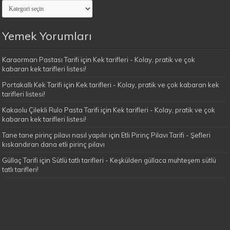
Evimin
Yemekleri
Kategoriler
Yemek Yorumları
Karaorman Pastası Tarifi
için
Kek tarifleri - Kolay, pratik ve çok
kabaran kek tarifleri listesi!
Portakallı Kek Tarifi
için
Kek tarifleri - Kolay, pratik ve çok kabaran kek
tarifleri listesi!
Kakaolu Çilekli Rulo Pasta Tarifi
için
Kek tarifleri - Kolay, pratik ve çok
kabaran kek tarifleri listesi!
Tane tane pirinç pilavı nasıl yapılır
için
Etli Pirinç Pilavı Tarifi - Şefleri
kıskandıran dana etli pirinç pilavı
Güllaç Tarifi
için
Sütlü tatlı tarifleri - Keşkülden güllaca muhteşem sütlü
tatlı tarifleri!