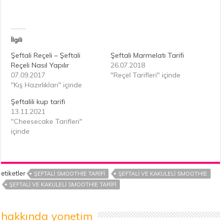
İlgili
Şeftali Reçeli – Şeftali
Şeftali Marmelatı Tarifi
Reçeli Nasıl Yapılır
26.07.2018
07.09.2017
"Reçel Tarifleri" içinde
"Kış Hazırlıkları" içinde
Şeftalili kup tarifi
13.11.2021
"Cheesecake Tarifleri"
içinde
etiketler
ŞEFTALI SMOOTHIE TARIFI
ŞEFTALI VE KAKULELI SMOOTHIE
ŞEFTALI VE KAKULELI SMOOTHIE TARIFI
hakkında yonetim