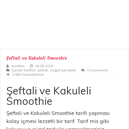
Şeftali ve Kakuleli Smoothie
yonetim
16.05.2018
İçecek Tarifleri
,
Şeftali
,
Soğuk İçecekler
0 Comments
2,983 Görüntüleme
Şeftali ve Kakuleli
Smoothie
Şeftali ve Kakuleli Smoothie tarifi yapması
kolay içmesi lezzetli bir tarif. Tarif mis gibi