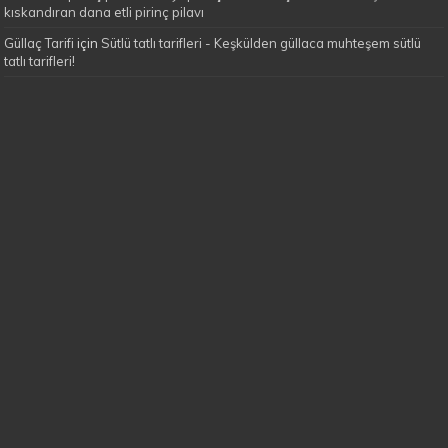
kıskandıran dana etli pirinç pilavı
Güllaç Tarifi
için
Sütlü tatlı tarifleri - Keşkülden güllaca muhteşem sütlü
tatlı tarifleri!