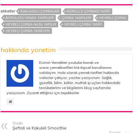
etiketler
BAKLAGILLI ÇORBALAR
BÖRÜLCE ÇORBASI TARIFI
BÖRÜLCELI YEMEK TARIFLERI
ÇORBA TARIFLERI
HEYBELI ÇORBA
HEYBELI ÇORBA NASIL YAPILIR
HEYBELI ÇORBA TARIFI
HEYBELI ÇORBA TARIFLERI
hakkında yonetim
Evimin Yemekleri youtube kanalı ve
www.yemektarifleri.link kişisel kanallarının
sahibiyim. Hobi olarak yemek tarifleri hakkında
videolar çekiyor, yazılar yazıyorum. Sağlık,
güzellik, bilim, kültür, mutfak ip uçları hakkındaki
tecrübelerimi ve bilgilerimi blog sayfamda
yazıyorum. Ziyaret ettiğiniz için teşekkürler.
Önceki
Şeftali ve Kakuleli Smoothie
Sonraki