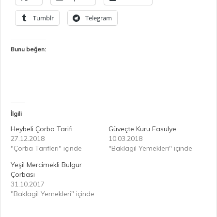
Tumblr
Telegram
Bunu beğen:
İlgili
Heybeli Çorba Tarifi
Güveçte Kuru Fasulye
27.12.2018
10.03.2018
"Çorba Tarifleri" içinde
"Baklagil Yemekleri" içinde
Yeşil Mercimekli Bulgur
Çorbası
31.10.2017
"Baklagil Yemekleri" içinde