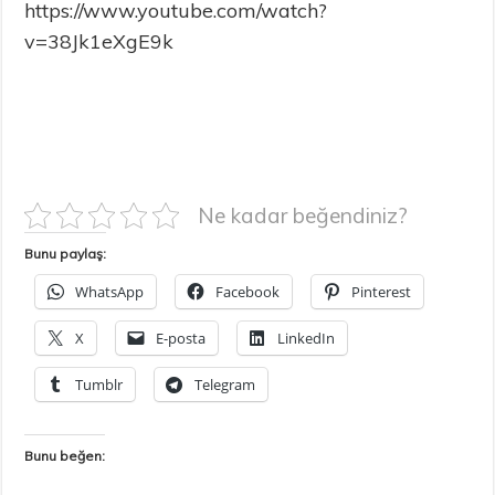
https://www.youtube.com/watch?
v=38Jk1eXgE9k
Ne kadar beğendiniz?
Bunu paylaş:
WhatsApp
Facebook
Pinterest
X
E-posta
LinkedIn
Tumblr
Telegram
Bunu beğen: