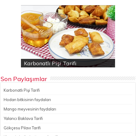
Karbonatlı Pişi Tarifi
Hodan bitkisinin faydaları
Yalancı Baklava Tarifi
Gökçesu Pilavı Tarifi
Nohutlu kereviz yemeği
Son Paylaşımlar
Karbonatlı Pişi Tarifi
Hodan bitkisinin faydaları
Mango meyvesinin faydaları
Yalancı Baklava Tarifi
Gökçesu Pilavı Tarifi