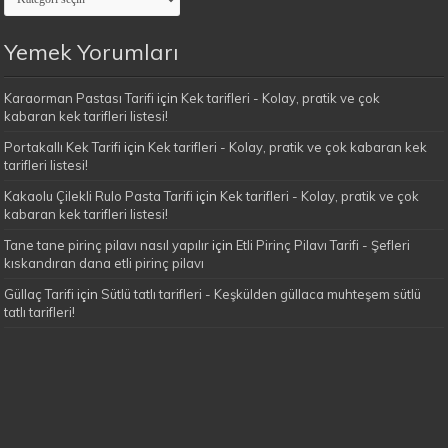
Yemekleri
Kategoriler
Yemek Yorumları
Karaorman Pastası Tarifi
için
Kek tarifleri - Kolay, pratik ve çok
kabaran kek tarifleri listesi!
Portakallı Kek Tarifi
için
Kek tarifleri - Kolay, pratik ve çok kabaran kek
tarifleri listesi!
Kakaolu Çilekli Rulo Pasta Tarifi
için
Kek tarifleri - Kolay, pratik ve çok
kabaran kek tarifleri listesi!
Tane tane pirinç pilavı nasıl yapılır
için
Etli Pirinç Pilavı Tarifi - Şefleri
kıskandıran dana etli pirinç pilavı
Güllaç Tarifi
için
Sütlü tatlı tarifleri - Keşkülden güllaca muhteşem sütlü
tatlı tarifleri!