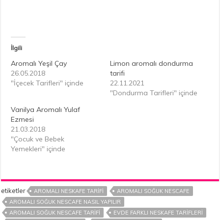
İlgili
Aromalı Yeşil Çay
Limon aromalı dondurma
26.05.2018
tarifi
"İçecek Tarifleri" içinde
22.11.2021
"Dondurma Tarifleri" içinde
Vanilya Aromalı Yulaf
Ezmesi
21.03.2018
"Çocuk ve Bebek
Yemekleri" içinde
etiketler
AROMALI NESKAFE TARIFI
AROMALI SOĞUK NESCAFE
AROMALI SOĞUK NESCAFE NASIL YAPILIR
AROMALI SOĞUK NESCAFE TARIFI
EVDE FARKLI NESKAFE TARIFLERI