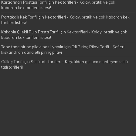
Karaorman Pastası Tarifi
için
Kek tarifleri - Kolay, pratik ve çok
kabaran kek tarifleri listesi!
Portakallı Kek Tarifi
için
Kek tarifleri - Kolay, pratik ve çok kabaran kek
tarifleri listesi!
Kakaolu Çilekli Rulo Pasta Tarifi
için
Kek tarifleri - Kolay, pratik ve çok
kabaran kek tarifleri listesi!
Tane tane pirinç pilavı nasıl yapılır
için
Etli Pirinç Pilavı Tarifi - Şefleri
kıskandıran dana etli pirinç pilavı
Güllaç Tarifi
için
Sütlü tatlı tarifleri - Keşkülden güllaca muhteşem sütlü
tatlı tarifleri!