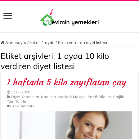
Annesayfa
/
Etiket:
1 ayda 10 kilo verdiren diyet listesi
Etiket arşivleri:
1 ayda 10 kilo
verdiren diyet listesi
1 haftada 5 kilo zayıflatan çay
17.05.2020
Diyet Yemekleri
,
Kadınca
,
Moda & Makyaj
,
Pratik Bilgiler
,
Sağlık
,
Tüm Tarifler
0 Comments