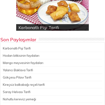
Karbonatlı Pişi Tarifi
Hodan bitkisinin faydaları
Yalancı Baklava Tarifi
Gökçesu Pilavı Tarifi
Nohutlu kereviz yemeği
Son Paylaşımlar
Karbonatlı Pişi Tarifi
Hodan bitkisinin faydaları
Mango meyvesinin faydaları
Yalancı Baklava Tarifi
Gökçesu Pilavı Tarifi
Kireçsiz balkabağı reçeli tarifi
Saray Helvası Tarifi
Nohutlu kereviz yemeği