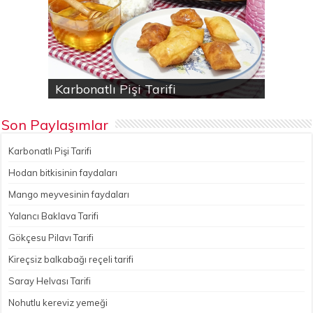
Karbonatlı Pişi Tarifi
Hodan bitkisinin faydaları
Yalancı Baklava Tarifi
Gökçesu Pilavı Tarifi
Nohutlu kereviz yemeği
Son Paylaşımlar
Karbonatlı Pişi Tarifi
Hodan bitkisinin faydaları
Mango meyvesinin faydaları
Yalancı Baklava Tarifi
Gökçesu Pilavı Tarifi
Kireçsiz balkabağı reçeli tarifi
Saray Helvası Tarifi
Nohutlu kereviz yemeği