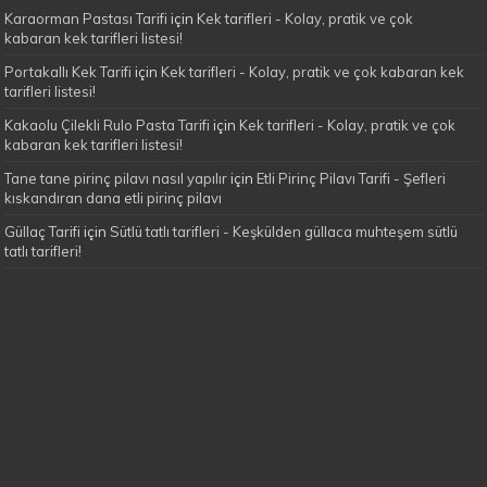
Karaorman Pastası Tarifi
için
Kek tarifleri - Kolay, pratik ve çok
kabaran kek tarifleri listesi!
Portakallı Kek Tarifi
için
Kek tarifleri - Kolay, pratik ve çok kabaran kek
tarifleri listesi!
Kakaolu Çilekli Rulo Pasta Tarifi
için
Kek tarifleri - Kolay, pratik ve çok
kabaran kek tarifleri listesi!
Tane tane pirinç pilavı nasıl yapılır
için
Etli Pirinç Pilavı Tarifi - Şefleri
kıskandıran dana etli pirinç pilavı
Güllaç Tarifi
için
Sütlü tatlı tarifleri - Keşkülden güllaca muhteşem sütlü
tatlı tarifleri!