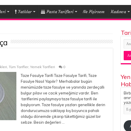
eri
Tatlılar
Pasta Tarifleri
Ne Pişirsem
Kadınca
Tar
lça
leri
,
Tüm Tarifler
,
Yemek Tarifleri
0
Taze Fasulye Tarifi Taze Fasulye Tarifi, Taze
Yen
Fasulye Nasıl Yapılır? Merhabalar bugün
Hab
menümüzde taze fasulye ve yanında zerdeçallı
bulgur pilavı ve cacık yemeğimiz vardır. Ben
Birb
anın
tariflerimi paylaşmaya taze fasulye tarifi ile
yazı
başlıyorum. Taze fasulye yazları genellikle derin
E-
dondurucumuza saklayıp kış boyunca pahalı
pos
Adr
olduğu dönemde çıkarıp tükettiğimiz güzel bir
sebze. Besin değerleri …