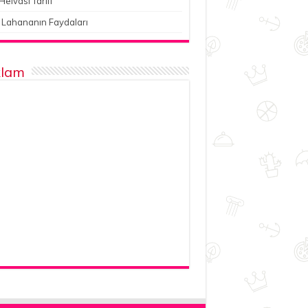
Helvası Tarifi
 Lahananın Faydaları
lam