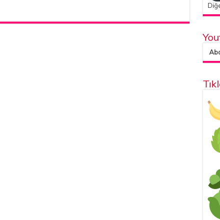
Diğe
You
Abon
Tık