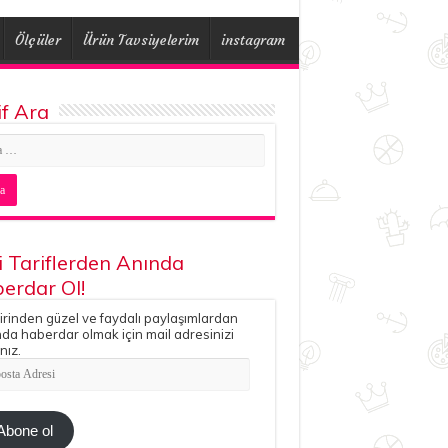
Ölçüler
Ürün Tavsiyelerim
instagram
if Ara
i Tariflerden Anında
erdar Ol!
irinden güzel ve faydalı paylaşımlardan
da haberdar olmak için mail adresinizi
nız.
ta
esi
Abone ol