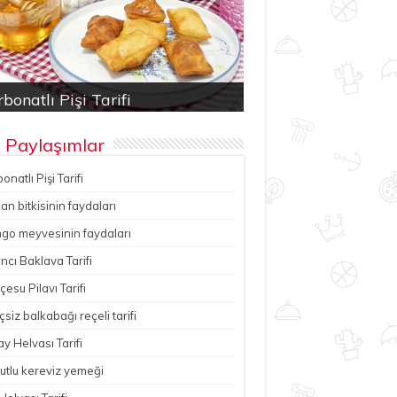
bonatlı Pişi Tarifi
an bitkisinin faydaları
ancı Baklava Tarifi
çesu Pilavı Tarifi
hutlu kereviz yemeği
 Paylaşımlar
onatlı Pişi Tarifi
n bitkisinin faydaları
go meyvesinin faydaları
ncı Baklava Tarifi
esu Pilavı Tarifi
çsiz balkabağı reçeli tarifi
y Helvası Tarifi
utlu kereviz yemeği