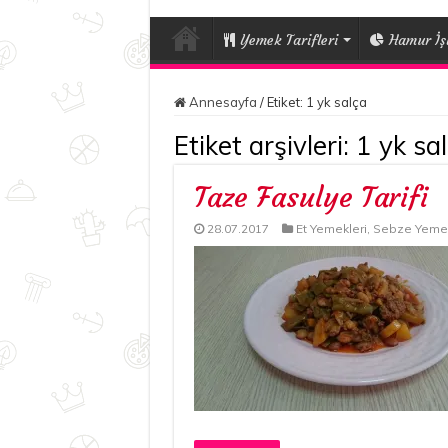
Yemek Tarifleri
Hamur İşl
Annesayfa
/
Etiket:
1 yk salça
Etiket arşivleri:
1 yk sa
Taze Fasulye Tarifi
28.07.2017
Et Yemekleri
,
Sebze Yemek