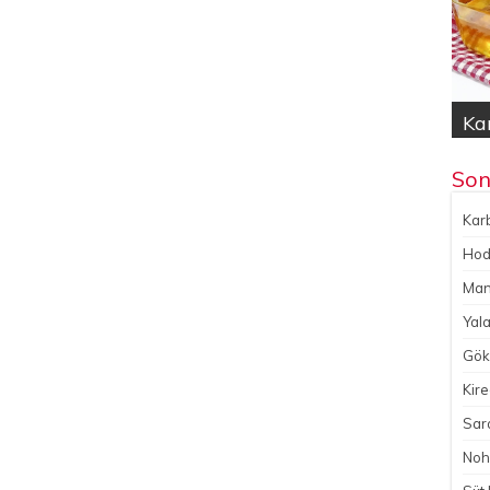
Kar
Hod
Yal
Gök
No
Son
Karb
Hoda
Man
Yala
Gökç
Kire
Sara
Noh