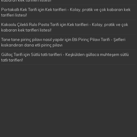
Portakallı Kek Tarifi
için
Kek tarifleri - Kolay, pratik ve çok kabaran kek
tarifleri listesi!
Kakaolu Çilekli Rulo Pasta Tarifi
için
Kek tarifleri - Kolay, pratik ve çok
kabaran kek tarifleri listesi!
Tane tane pirinç pilavı nasıl yapılır
için
Etli Pirinç Pilavı Tarifi - Şefleri
kıskandıran dana etli pirinç pilavı
Güllaç Tarifi
için
Sütlü tatlı tarifleri - Keşkülden güllaca muhteşem sütlü
tatlı tarifleri!