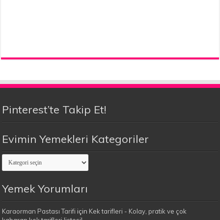
Pinterest’te Takip Et!
Evimin Yemekleri Kategoriler
Evimin
Yemekleri
Kategoriler
Yemek Yorumları
Karaorman Pastası Tarifi
için
Kek tarifleri - Kolay, pratik ve çok
kabaran kek tarifleri listesi!