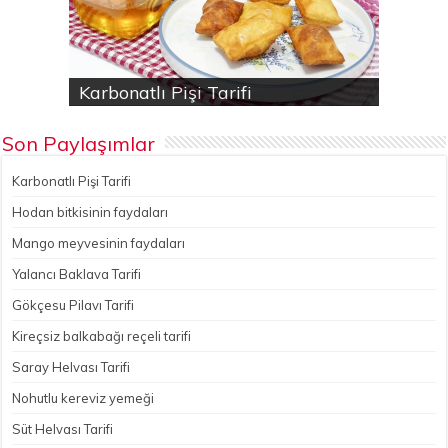
Karbonatlı Pişi Tarifi
Hodan bitkisinin faydaları
Yalancı Baklava Tarifi
Gökçesu Pilavı Tarifi
Nohutlu kereviz yemeği
Son Paylaşımlar
Karbonatlı Pişi Tarifi
Hodan bitkisinin faydaları
Mango meyvesinin faydaları
Yalancı Baklava Tarifi
Gökçesu Pilavı Tarifi
Kireçsiz balkabağı reçeli tarifi
Saray Helvası Tarifi
Nohutlu kereviz yemeği
Süt Helvası Tarifi