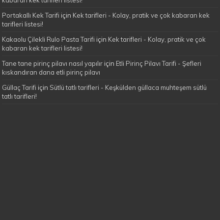
Portakallı Kek Tarifi
için
Kek tarifleri - Kolay, pratik ve çok kabaran kek
tarifleri listesi!
Kakaolu Çilekli Rulo Pasta Tarifi
için
Kek tarifleri - Kolay, pratik ve çok
kabaran kek tarifleri listesi!
Tane tane pirinç pilavı nasıl yapılır
için
Etli Pirinç Pilavı Tarifi - Şefleri
kıskandıran dana etli pirinç pilavı
Güllaç Tarifi
için
Sütlü tatlı tarifleri - Keşkülden güllaca muhteşem sütlü
tatlı tarifleri!