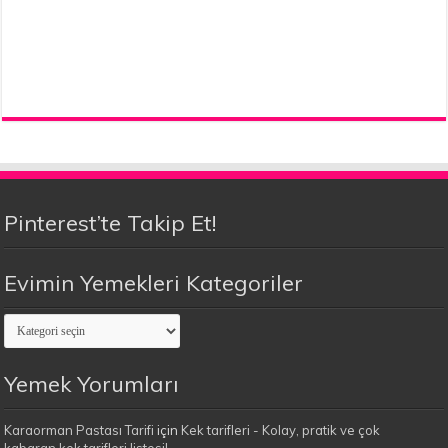
Pinterest’te Takip Et!
Evimin Yemekleri Kategoriler
Evimin
Yemekleri
Kategoriler
Yemek Yorumları
Karaorman Pastası Tarifi
için
Kek tarifleri - Kolay, pratik ve çok
kabaran kek tarifleri listesi!