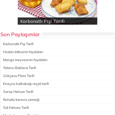
Karbonatlı Pişi Tarifi
Hodan bitkisinin faydaları
Yalancı Baklava Tarifi
Gökçesu Pilavı Tarifi
Nohutlu kereviz yemeği
Son Paylaşımlar
Karbonatlı Pişi Tarifi
Hodan bitkisinin faydaları
Mango meyvesinin faydaları
Yalancı Baklava Tarifi
Gökçesu Pilavı Tarifi
Kireçsiz balkabağı reçeli tarifi
Saray Helvası Tarifi
Nohutlu kereviz yemeği
Süt Helvası Tarifi