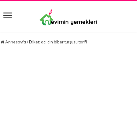
Annesayfa
/
Etiket:
acı cin biber turşusu tarifi