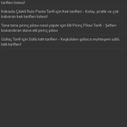
tarifleri listesi!
Kakaolu Çilekli Rulo Pasta Tarifi
için
Kek tarifleri - Kolay, pratik ve çok
kabaran kek tarifleri listesi!
Tane tane pirinç pilavı nasıl yapılır
için
Etli Pirinç Pilavı Tarifi - Şefleri
kıskandıran dana etli pirinç pilavı
Güllaç Tarifi
için
Sütlü tatlı tarifleri - Keşkülden güllaca muhteşem sütlü
tatlı tarifleri!