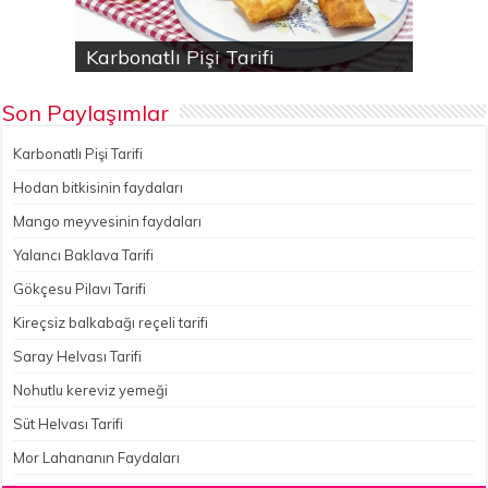
Karbonatlı Pişi Tarifi
Hodan bitkisinin faydaları
Yalancı Baklava Tarifi
Gökçesu Pilavı Tarifi
Nohutlu kereviz yemeği
Son Paylaşımlar
Karbonatlı Pişi Tarifi
Hodan bitkisinin faydaları
Mango meyvesinin faydaları
Yalancı Baklava Tarifi
Gökçesu Pilavı Tarifi
Kireçsiz balkabağı reçeli tarifi
Saray Helvası Tarifi
Nohutlu kereviz yemeği
Süt Helvası Tarifi
Mor Lahananın Faydaları