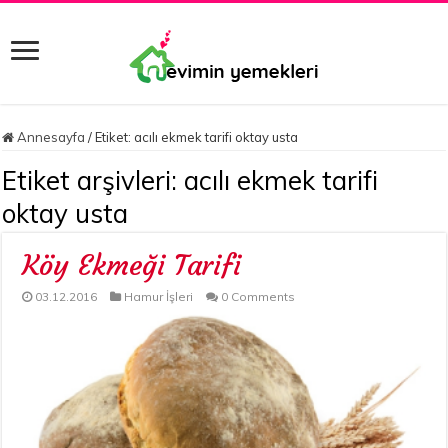
Annesayfa
/
Etiket:
acılı ekmek tarifi oktay usta
Etiket arşivleri:
acılı ekmek tarifi
oktay usta
Köy Ekmeği Tarifi
03.12.2016
Hamur İşleri
0 Comments