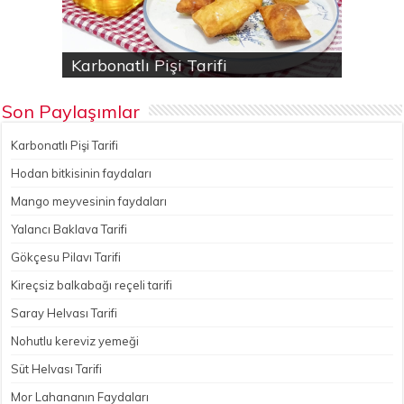
Karbonatlı Pişi Tarifi
Hodan bitkisinin faydaları
Yalancı Baklava Tarifi
Gökçesu Pilavı Tarifi
Nohutlu kereviz yemeği
Son Paylaşımlar
Karbonatlı Pişi Tarifi
Hodan bitkisinin faydaları
Mango meyvesinin faydaları
Yalancı Baklava Tarifi
Gökçesu Pilavı Tarifi
Kireçsiz balkabağı reçeli tarifi
Saray Helvası Tarifi
Nohutlu kereviz yemeği
Süt Helvası Tarifi
Mor Lahananın Faydaları