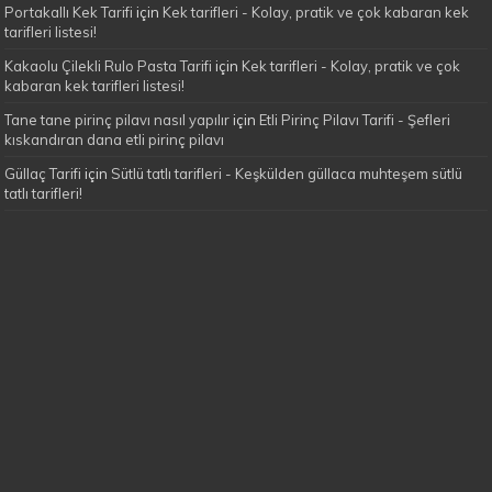
Portakallı Kek Tarifi
için
Kek tarifleri - Kolay, pratik ve çok kabaran kek
tarifleri listesi!
Kakaolu Çilekli Rulo Pasta Tarifi
için
Kek tarifleri - Kolay, pratik ve çok
kabaran kek tarifleri listesi!
Tane tane pirinç pilavı nasıl yapılır
için
Etli Pirinç Pilavı Tarifi - Şefleri
kıskandıran dana etli pirinç pilavı
Güllaç Tarifi
için
Sütlü tatlı tarifleri - Keşkülden güllaca muhteşem sütlü
tatlı tarifleri!