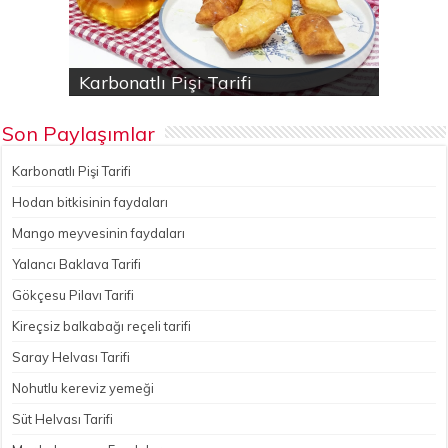
Karbonatlı Pişi Tarifi
Hodan bitkisinin faydaları
Yalancı Baklava Tarifi
Gökçesu Pilavı Tarifi
Nohutlu kereviz yemeği
Son Paylaşımlar
Karbonatlı Pişi Tarifi
Hodan bitkisinin faydaları
Mango meyvesinin faydaları
Yalancı Baklava Tarifi
Gökçesu Pilavı Tarifi
Kireçsiz balkabağı reçeli tarifi
Saray Helvası Tarifi
Nohutlu kereviz yemeği
Süt Helvası Tarifi