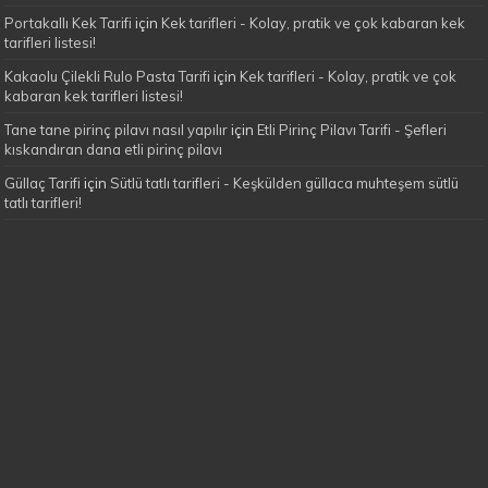
Portakallı Kek Tarifi
için
Kek tarifleri - Kolay, pratik ve çok kabaran kek
tarifleri listesi!
Kakaolu Çilekli Rulo Pasta Tarifi
için
Kek tarifleri - Kolay, pratik ve çok
kabaran kek tarifleri listesi!
Tane tane pirinç pilavı nasıl yapılır
için
Etli Pirinç Pilavı Tarifi - Şefleri
kıskandıran dana etli pirinç pilavı
Güllaç Tarifi
için
Sütlü tatlı tarifleri - Keşkülden güllaca muhteşem sütlü
tatlı tarifleri!