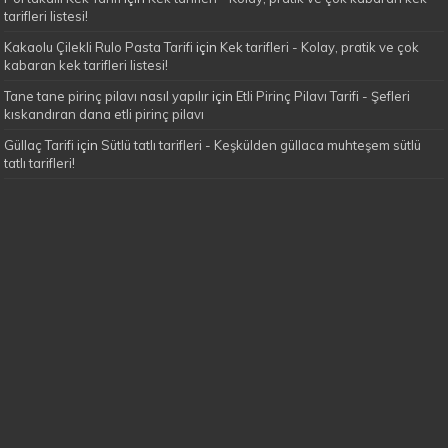
tarifleri listesi!
Kakaolu Çilekli Rulo Pasta Tarifi
için
Kek tarifleri - Kolay, pratik ve çok
kabaran kek tarifleri listesi!
Tane tane pirinç pilavı nasıl yapılır
için
Etli Pirinç Pilavı Tarifi - Şefleri
kıskandıran dana etli pirinç pilavı
Güllaç Tarifi
için
Sütlü tatlı tarifleri - Keşkülden güllaca muhteşem sütlü
tatlı tarifleri!