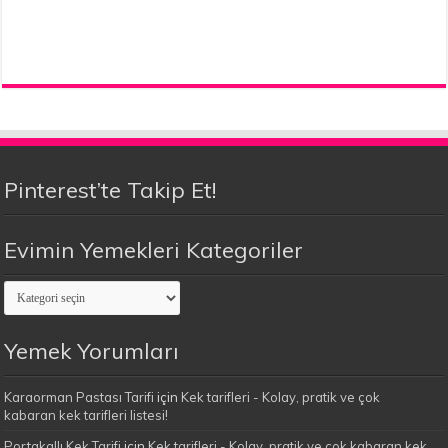
Pinterest’te Takip Et!
Evimin Yemekleri Kategoriler
Evimin
Yemekleri
Kategoriler
Yemek Yorumları
Karaorman Pastası Tarifi
için
Kek tarifleri - Kolay, pratik ve çok
kabaran kek tarifleri listesi!
Portakallı Kek Tarifi
için
Kek tarifleri - Kolay, pratik ve çok kabaran kek