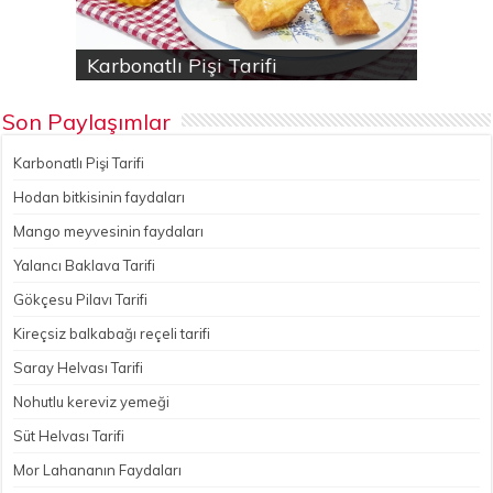
Karbonatlı Pişi Tarifi
Hodan bitkisinin faydaları
Yalancı Baklava Tarifi
Gökçesu Pilavı Tarifi
Nohutlu kereviz yemeği
Son Paylaşımlar
Karbonatlı Pişi Tarifi
Hodan bitkisinin faydaları
Mango meyvesinin faydaları
Yalancı Baklava Tarifi
Gökçesu Pilavı Tarifi
Kireçsiz balkabağı reçeli tarifi
Saray Helvası Tarifi
Nohutlu kereviz yemeği
Süt Helvası Tarifi
Mor Lahananın Faydaları