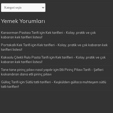
Evimin
Yemekleri
Kategoriler
Yemek Yorumları
Karaorman Pastası Tarifi
için
Kek tarifleri - Kolay, pratik ve çok
kabaran kek tarifleri listesi!
Portakallı Kek Tarifi
için
Kek tarifleri - Kolay, pratik ve çok kabaran kek
tarifleri listesi!
Kakaolu Çilekli Rulo Pasta Tarifi
için
Kek tarifleri - Kolay, pratik ve çok
kabaran kek tarifleri listesi!
Tane tane pirinç pilavı nasıl yapılır
için
Etli Pirinç Pilavı Tarifi - Şefleri
kıskandıran dana etli pirinç pilavı
Güllaç Tarifi
için
Sütlü tatlı tarifleri - Keşkülden güllaca muhteşem sütlü
tatlı tarifleri!