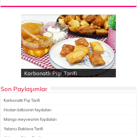
Karbonatlı Pişi Tarifi
Hodan bitkisinin faydaları
Yalancı Baklava Tarifi
Gökçesu Pilavı Tarifi
Nohutlu kereviz yemeği
Son Paylaşımlar
Karbonatlı Pişi Tarifi
Hodan bitkisinin faydaları
Mango meyvesinin faydaları
Yalancı Baklava Tarifi