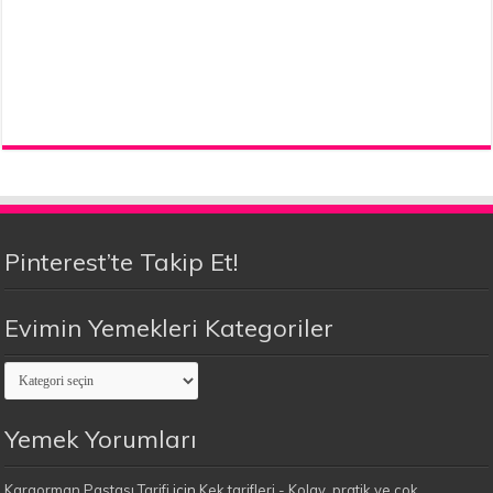
Pinterest’te Takip Et!
Evimin Yemekleri Kategoriler
Evimin
Yemekleri
Kategoriler
Yemek Yorumları
Karaorman Pastası Tarifi
için
Kek tarifleri - Kolay, pratik ve çok