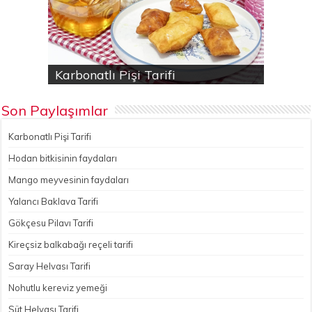
Karbonatlı Pişi Tarifi
Hodan bitkisinin faydaları
Yalancı Baklava Tarifi
Gökçesu Pilavı Tarifi
Nohutlu kereviz yemeği
Son Paylaşımlar
Karbonatlı Pişi Tarifi
Hodan bitkisinin faydaları
Mango meyvesinin faydaları
Yalancı Baklava Tarifi
Gökçesu Pilavı Tarifi
Kireçsiz balkabağı reçeli tarifi
Saray Helvası Tarifi
Nohutlu kereviz yemeği
Süt Helvası Tarifi