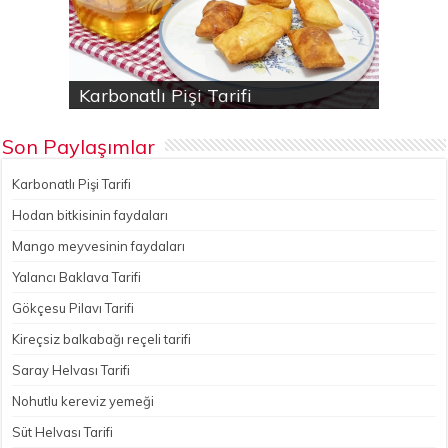
Karbonatlı Pişi Tarifi
Hodan bitkisinin faydaları
Yalancı Baklava Tarifi
Gökçesu Pilavı Tarifi
Nohutlu kereviz yemeği
Son Paylaşımlar
Karbonatlı Pişi Tarifi
Hodan bitkisinin faydaları
Mango meyvesinin faydaları
Yalancı Baklava Tarifi
Gökçesu Pilavı Tarifi
Kireçsiz balkabağı reçeli tarifi
Saray Helvası Tarifi
Nohutlu kereviz yemeği
Süt Helvası Tarifi