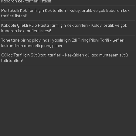
kabaran kek tarifleri listesi!
Portakallı Kek Tarifi
için
Kek tarifleri - Kolay, pratik ve çok kabaran kek
tarifleri listesi!
Kakaolu Çilekli Rulo Pasta Tarifi
için
Kek tarifleri - Kolay, pratik ve çok
kabaran kek tarifleri listesi!
Tane tane pirinç pilavı nasıl yapılır
için
Etli Pirinç Pilavı Tarifi - Şefleri
kıskandıran dana etli pirinç pilavı
Güllaç Tarifi
için
Sütlü tatlı tarifleri - Keşkülden güllaca muhteşem sütlü
tatlı tarifleri!