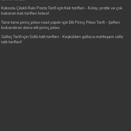
Kakaolu Çilekli Rulo Pasta Tarifi
için
Kek tarifleri - Kolay, pratik ve çok
kabaran kek tarifleri listesi!
Tane tane pirinç pilavı nasıl yapılır
için
Etli Pirinç Pilavı Tarifi - Şefleri
kıskandıran dana etli pirinç pilavı
Güllaç Tarifi
için
Sütlü tatlı tarifleri - Keşkülden güllaca muhteşem sütlü
tatlı tarifleri!