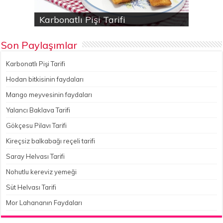
Karbonatlı Pişi Tarifi
Hodan bitkisinin faydaları
Yalancı Baklava Tarifi
Gökçesu Pilavı Tarifi
Nohutlu kereviz yemeği
Son Paylaşımlar
Karbonatlı Pişi Tarifi
Hodan bitkisinin faydaları
Mango meyvesinin faydaları
Yalancı Baklava Tarifi
Gökçesu Pilavı Tarifi
Kireçsiz balkabağı reçeli tarifi
Saray Helvası Tarifi
Nohutlu kereviz yemeği
Süt Helvası Tarifi
Mor Lahananın Faydaları