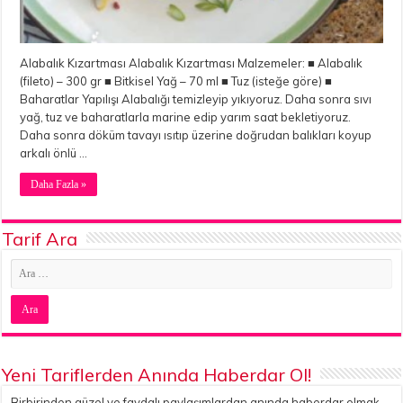
Alabalık Kızartması Alabalık Kızartması Malzemeler: ■ Alabalık
(fileto) – 300 gr ■ Bitkisel Yağ – 70 ml ■ Tuz (isteğe göre) ■
Baharatlar Yapılışı Alabalığı temizleyip yıkıyoruz. Daha sonra sıvı
yağ, tuz ve baharatlarla marine edip yarım saat bekletiyoruz.
Daha sonra döküm tavayı ısıtıp üzerine doğrudan balıkları koyup
arkalı önlü …
Daha Fazla »
Tarif Ara
Yeni Tariflerden Anında Haberdar Ol!
Birbirinden güzel ve faydalı paylaşımlardan anında haberdar olmak