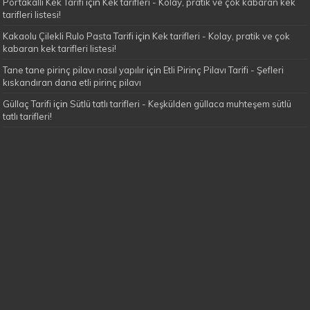
Portakallı Kek Tarifi
için
Kek tarifleri - Kolay, pratik ve çok kabaran kek
tarifleri listesi!
Kakaolu Çilekli Rulo Pasta Tarifi
için
Kek tarifleri - Kolay, pratik ve çok
kabaran kek tarifleri listesi!
Tane tane pirinç pilavı nasıl yapılır
için
Etli Pirinç Pilavı Tarifi - Şefleri
kıskandıran dana etli pirinç pilavı
Güllaç Tarifi
için
Sütlü tatlı tarifleri - Keşkülden güllaca muhteşem sütlü
tatlı tarifleri!