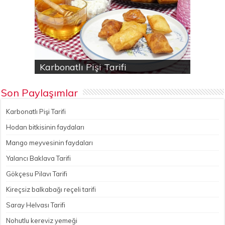
Karbonatlı Pişi Tarifi
Hodan bitkisinin faydaları
Yalancı Baklava Tarifi
Gökçesu Pilavı Tarifi
Nohutlu kereviz yemeği
Son Paylaşımlar
Karbonatlı Pişi Tarifi
Hodan bitkisinin faydaları
Mango meyvesinin faydaları
Yalancı Baklava Tarifi
Gökçesu Pilavı Tarifi
Kireçsiz balkabağı reçeli tarifi
Saray Helvası Tarifi
Nohutlu kereviz yemeği