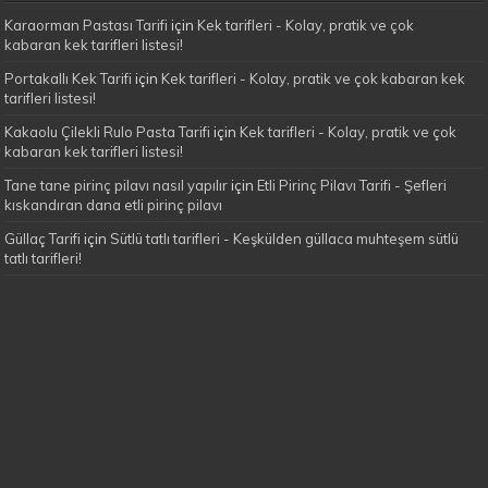
Karaorman Pastası Tarifi
için
Kek tarifleri - Kolay, pratik ve çok
kabaran kek tarifleri listesi!
Portakallı Kek Tarifi
için
Kek tarifleri - Kolay, pratik ve çok kabaran kek
tarifleri listesi!
Kakaolu Çilekli Rulo Pasta Tarifi
için
Kek tarifleri - Kolay, pratik ve çok
kabaran kek tarifleri listesi!
Tane tane pirinç pilavı nasıl yapılır
için
Etli Pirinç Pilavı Tarifi - Şefleri
kıskandıran dana etli pirinç pilavı
Güllaç Tarifi
için
Sütlü tatlı tarifleri - Keşkülden güllaca muhteşem sütlü
tatlı tarifleri!