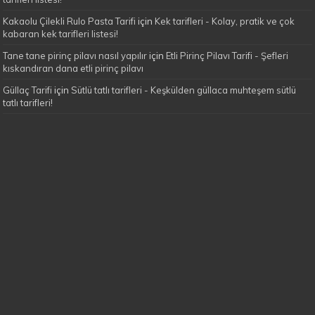
Kakaolu Çilekli Rulo Pasta Tarifi
için
Kek tarifleri - Kolay, pratik ve çok
kabaran kek tarifleri listesi!
Tane tane pirinç pilavı nasıl yapılır
için
Etli Pirinç Pilavı Tarifi - Şefleri
kıskandıran dana etli pirinç pilavı
Güllaç Tarifi
için
Sütlü tatlı tarifleri - Keşkülden güllaca muhteşem sütlü
tatlı tarifleri!