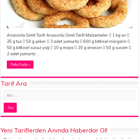
Anasonlu Simit Tarifi Anasonlu Simit Tarifi Malzemeler  1 kg un 
25 g tuz  50 g şeker  3 adet yumurta  600 g bitkisel margarin 
50 g bitkisel susuz yağ  10 g maya  20 g anason  50 g susam 
2 adet yumurta …
Daha Fazla »
Tarif Ara
Yeni Tariflerden Anında Haberdar Ol!