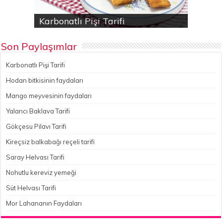
Karbonatlı Pişi Tarifi
Hodan bitkisinin faydaları
Yalancı Baklava Tarifi
Gökçesu Pilavı Tarifi
Nohutlu kereviz yemeği
Son Paylaşımlar
Karbonatlı Pişi Tarifi
Hodan bitkisinin faydaları
Mango meyvesinin faydaları
Yalancı Baklava Tarifi
Gökçesu Pilavı Tarifi
Kireçsiz balkabağı reçeli tarifi
Saray Helvası Tarifi
Nohutlu kereviz yemeği
Süt Helvası Tarifi
Mor Lahananın Faydaları