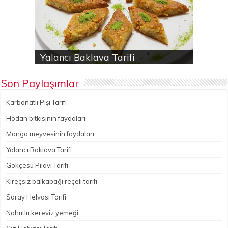
Karbonatlı Pişi Tarifi
Hodan bitkisinin faydaları
Yalancı Baklava Tarifi
Gökçesu Pilavı Tarifi
Nohutlu kereviz yemeği
Son Paylaşımlar
Karbonatlı Pişi Tarifi
Hodan bitkisinin faydaları
Mango meyvesinin faydaları
Yalancı Baklava Tarifi
Gökçesu Pilavı Tarifi
Kireçsiz balkabağı reçeli tarifi
Saray Helvası Tarifi
Nohutlu kereviz yemeği