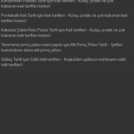
Karaorman Pastası Tarifi
için
Kek tarifleri - Kolay, pratik ve çok
kabaran kek tarifleri listesi!
Portakallı Kek Tarifi
için
Kek tarifleri - Kolay, pratik ve çok kabaran kek
tarifleri listesi!
Kakaolu Çilekli Rulo Pasta Tarifi
için
Kek tarifleri - Kolay, pratik ve çok
kabaran kek tarifleri listesi!
Tane tane pirinç pilavı nasıl yapılır
için
Etli Pirinç Pilavı Tarifi - Şefleri
kıskandıran dana etli pirinç pilavı
Güllaç Tarifi
için
Sütlü tatlı tarifleri - Keşkülden güllaca muhteşem sütlü
tatlı tarifleri!