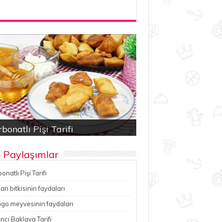
bonatlı Pişi Tarifi
an bitkisinin faydaları
ancı Baklava Tarifi
çesu Pilavı Tarifi
hutlu kereviz yemeği
 Paylaşımlar
onatlı Pişi Tarifi
n bitkisinin faydaları
go meyvesinin faydaları
ncı Baklava Tarifi