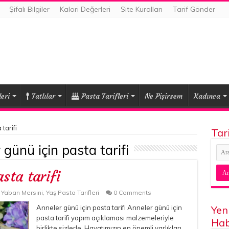
Şifalı Bilgiler
Kalori Değerleri
Site Kuralları
Tarif Gönder
eri
Tatlılar
Pasta Tarifleri
Ne Pişirsem
Kadınca
tarifi
Tar
günü için pasta tarifi
sta tarifi
,
Yaban Mersini
,
Yaş Pasta Tarifleri
0 Comments
Anneler günü için pasta tarifi Anneler günü için
Yen
pasta tarifi yapım açıklaması malzemeleriyle
Hab
birlikte sizlerle. Hayatımızın en önemli varlıkları