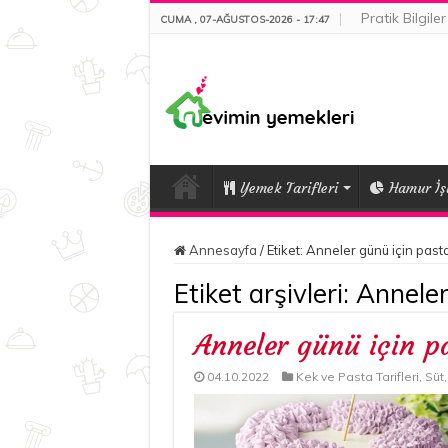
Pratik Bilgiler
CUMA , 07-AĞUSTOS-2026 - 17:47
Yemek Tarifleri
Hamur İşl
Annesayfa
/
Etiket:
Anneler günü için pasta 
Etiket arşivleri:
Anneler 
Anneler günü için pa
04.10.2022
Kek ve Pasta Tarifleri
,
Süt