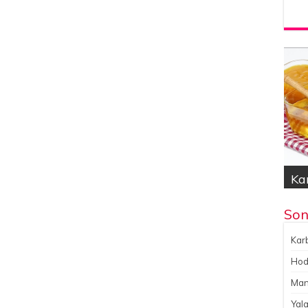
Kar
Hod
Yal
Gök
No
Son
Karb
Hoda
Man
Yala