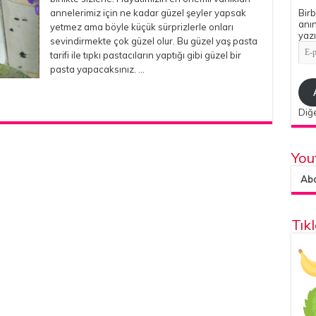
annelerimiz için ne kadar güzel şeyler yapsak
Birb
anın
yetmez ama böyle küçük sürprizlerle onları
yazı
sevindirmekte çok güzel olur. Bu güzel yaş pasta
E-
tarifi ile tıpkı pastacıların yaptığı gibi güzel bir
pos
Adr
pasta yapacaksınız. …
Diğe
You
Abon
Tık