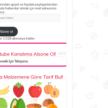
irinden güzel ve faydalı paylaşımlardan
da haberdar olmak için mail adresinizi
nız.
ta
esi
Abone ol
r 1.028 aboneye katılın
tube Kanalıma Abone Ol!
elik İçin Tıklayınız.
la Malzemene Göre Tarif Bul!