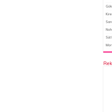
Gökç
Kire
Sara
Noh
Süt 
Mor
Rek