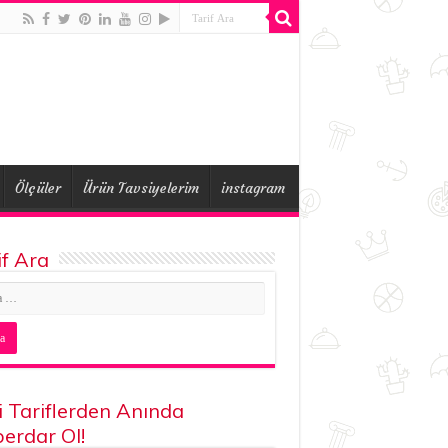
Ölçüler
Ürün Tavsiyelerim
instagram
if Ara
i Tariflerden Anında
erdar Ol!