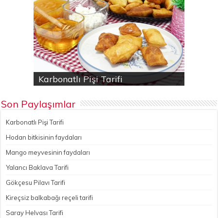
Karbonatlı Pişi Tarifi
Hodan bitkisinin faydaları
Yalancı Baklava Tarifi
Gökçesu Pilavı Tarifi
Nohutlu kereviz yemeği
Son Paylaşımlar
Karbonatlı Pişi Tarifi
Hodan bitkisinin faydaları
Mango meyvesinin faydaları
Yalancı Baklava Tarifi
Gökçesu Pilavı Tarifi
Kireçsiz balkabağı reçeli tarifi
Saray Helvası Tarifi