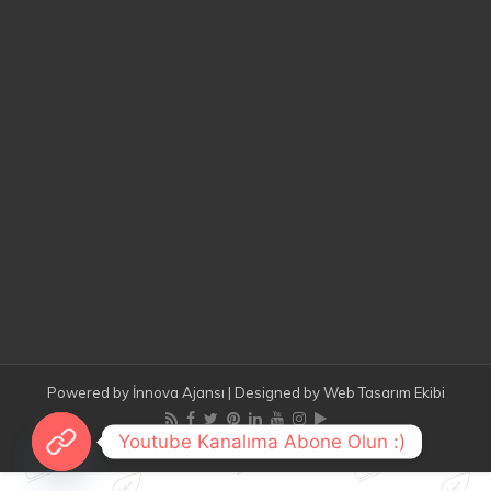
Powered by
İnnova Ajansı
| Designed by
Web Tasarım Ekibi
Youtube Kanalıma Abone Olun :)
© Copyright 2026, All Rights Reserved