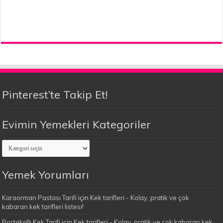
Pinterest’te Takip Et!
Evimin Yemekleri Kategoriler
Evimin
Yemekleri
Kategoriler
Yemek Yorumları
Karaorman Pastası Tarifi
için
Kek tarifleri - Kolay, pratik ve çok
kabaran kek tarifleri listesi!
Portakallı Kek Tarifi
için
Kek tarifleri - Kolay, pratik ve çok kabaran kek