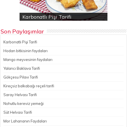
Karbonatlı Pişi Tarifi
Hodan bitkisinin faydaları
Yalancı Baklava Tarifi
Gökçesu Pilavı Tarifi
Nohutlu kereviz yemeği
Son Paylaşımlar
Karbonatlı Pişi Tarifi
Hodan bitkisinin faydaları
Mango meyvesinin faydaları
Yalancı Baklava Tarifi
Gökçesu Pilavı Tarifi
Kireçsiz balkabağı reçeli tarifi
Saray Helvası Tarifi
Nohutlu kereviz yemeği
Süt Helvası Tarifi
Mor Lahananın Faydaları