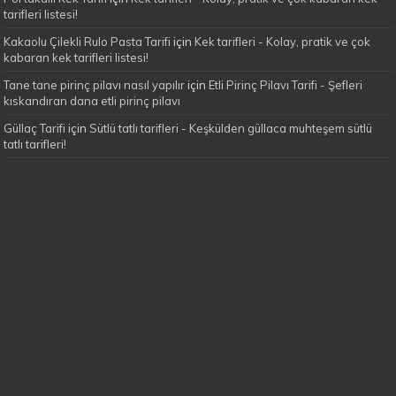
tarifleri listesi!
Kakaolu Çilekli Rulo Pasta Tarifi
için
Kek tarifleri - Kolay, pratik ve çok
kabaran kek tarifleri listesi!
Tane tane pirinç pilavı nasıl yapılır
için
Etli Pirinç Pilavı Tarifi - Şefleri
kıskandıran dana etli pirinç pilavı
Güllaç Tarifi
için
Sütlü tatlı tarifleri - Keşkülden güllaca muhteşem sütlü
tatlı tarifleri!