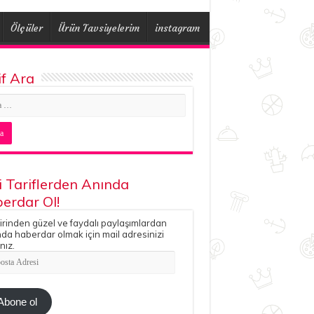
Ölçüler
Ürün Tavsiyelerim
instagram
if Ara
i Tariflerden Anında
erdar Ol!
irinden güzel ve faydalı paylaşımlardan
da haberdar olmak için mail adresinizi
nız.
ta
esi
Abone ol