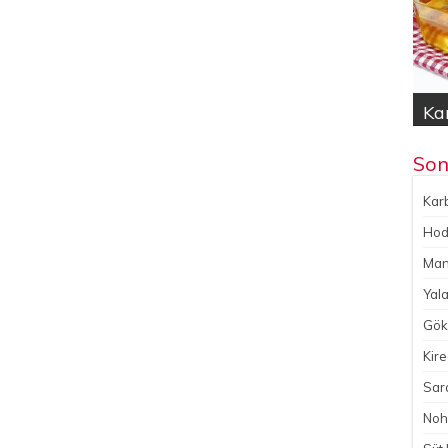
Kar
Hod
Yal
Gök
No
Son
Karb
Hoda
Man
Yala
Gökç
Kire
Sara
Noh