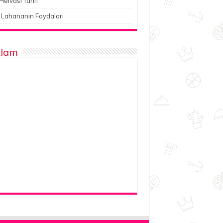
Helvası Tarifi
 Lahananın Faydaları
lam