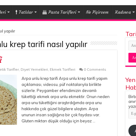
eri
Tatlılar
Pasta Tarifleri
Ne Pişirsem
Kadınca
ıl yapılır
Tar
u krep tarifi nasıl yapılır
i
tik Tarifler
,
Diyet Yemekleri
,
Ekmek Tarifleri
0 Comments
Arpa unlu krep tarifi Arpa unlu krep tarifi yapım
Yen
açıklaması, videosu, püf noktalarıyla birlikte
Hab
sizlerle. Peygamber efendimizin devamlı
tükettiği ekmek arpa unlu ekmektir. Onun neden
Birb
anın
arpa unu tükettiğini araştırdığımda arpa unu
yazı
hakkında çok güzel bilgilere ulaştım. Arpa
E-
ununun insan sağlığına bir çok faydası var.
pos
Adr
Gluten miktarı düşük olduğu için beyaz …