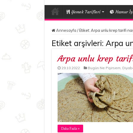
Yemek Tarifleri
Hamur İşl
Annesayfa
/
Etiket:
Arpa unlu krep tarifi nas
Etiket arşivleri:
Arpa unl
Arpa unlu krep tarif
29.10.2022
Bugün Ne Pişirsem
,
Diyabe
Daha Fazla »