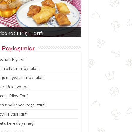
bonatlı Pişi Tarifi
an bitkisinin faydaları
ancı Baklava Tarifi
çesu Pilavı Tarifi
hutlu kereviz yemeği
 Paylaşımlar
onatlı Pişi Tarifi
n bitkisinin faydaları
go meyvesinin faydaları
ncı Baklava Tarifi
esu Pilavı Tarifi
çsiz balkabağı reçeli tarifi
y Helvası Tarifi
utlu kereviz yemeği