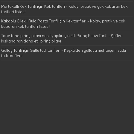
Portakallı Kek Tarifi
için
Kek tarifleri - Kolay, pratik ve çok kabaran kek
tarifleri listesi!
Kakaolu Çilekli Rulo Pasta Tarifi
için
Kek tarifleri - Kolay, pratik ve çok
kabaran kek tarifleri listesi!
Tane tane pirinç pilavı nasıl yapılır
için
Etli Pirinç Pilavı Tarifi - Şefleri
kıskandıran dana etli pirinç pilavı
Güllaç Tarifi
için
Sütlü tatlı tarifleri - Keşkülden güllaca muhteşem sütlü
tatlı tarifleri!