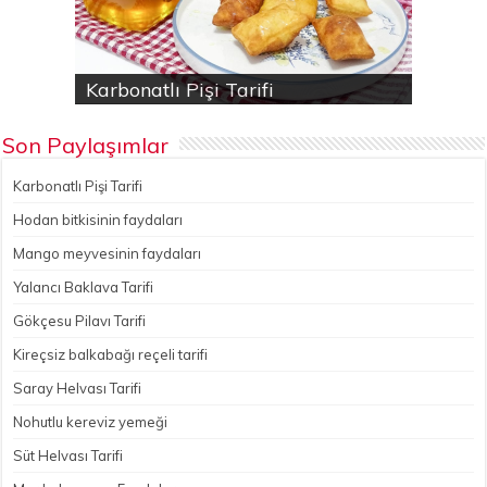
Karbonatlı Pişi Tarifi
Hodan bitkisinin faydaları
Yalancı Baklava Tarifi
Gökçesu Pilavı Tarifi
Nohutlu kereviz yemeği
Son Paylaşımlar
Karbonatlı Pişi Tarifi
Hodan bitkisinin faydaları
Mango meyvesinin faydaları
Yalancı Baklava Tarifi
Gökçesu Pilavı Tarifi
Kireçsiz balkabağı reçeli tarifi
Saray Helvası Tarifi
Nohutlu kereviz yemeği
Süt Helvası Tarifi