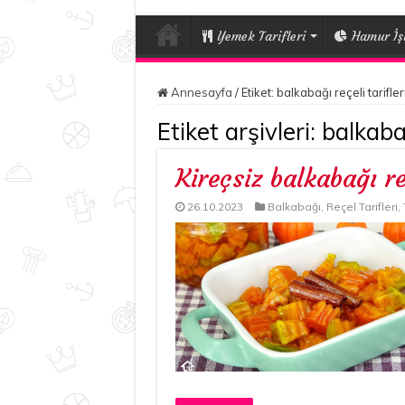
Yemek Tarifleri
Hamur İşl
Annesayfa
/
Etiket:
balkabağı reçeli tarifler
Etiket arşivleri:
balkabağ
Kireçsiz balkabağı re
26.10.2023
Balkabağı
,
Reçel Tarifleri
,