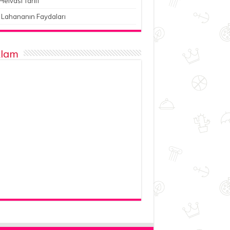
Helvası Tarifi
 Lahananın Faydaları
lam