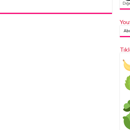
Diğe
You
Abon
Tık