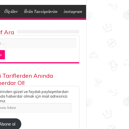
Ölçüler
Ürün Tavsiyelerim
instagram
if Ara
i Tariflerden Anında
erdar Ol!
irinden güzel ve faydalı paylaşımlardan
da haberdar olmak için mail adresinizi
nız.
ta
esi
Abone ol