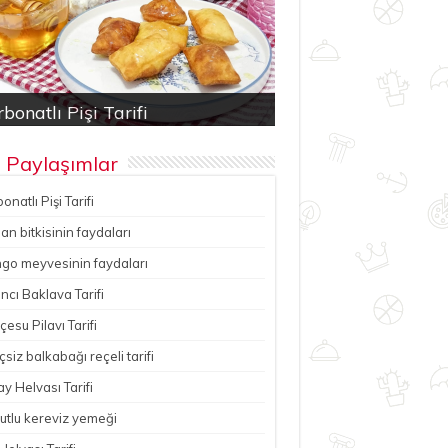
bonatlı Pişi Tarifi
an bitkisinin faydaları
ancı Baklava Tarifi
çesu Pilavı Tarifi
hutlu kereviz yemeği
 Paylaşımlar
onatlı Pişi Tarifi
n bitkisinin faydaları
go meyvesinin faydaları
ncı Baklava Tarifi
esu Pilavı Tarifi
çsiz balkabağı reçeli tarifi
y Helvası Tarifi
utlu kereviz yemeği