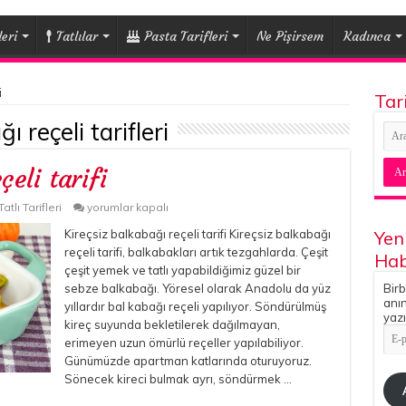
eri
Tatlılar
Pasta Tarifleri
Ne Pişirsem
Kadınca
i
Tar
ı reçeli tarifleri
çeli tarifi
Kireçsiz
Tatlı Tarifleri
yorumlar kapalı
balkabağı
Kireçsiz balkabağı reçeli tarifi Kireçsiz balkabağı
reçeli
Yen
tarifi
reçeli tarifi, balkabakları artık tezgahlarda. Çeşit
Hab
için
çeşit yemek ve tatlı yapabildiğimiz güzel bir
sebze balkabağı. Yöresel olarak Anadolu da yüz
Birb
anın
yıllardır bal kabağı reçeli yapılıyor. Söndürülmüş
yazı
kireç suyunda bekletilerek dağılmayan,
E-
erimeyen uzun ömürlü reçeller yapılabiliyor.
pos
Adr
Günümüzde apartman katlarında oturuyoruz.
Sönecek kireci bulmak ayrı, söndürmek …