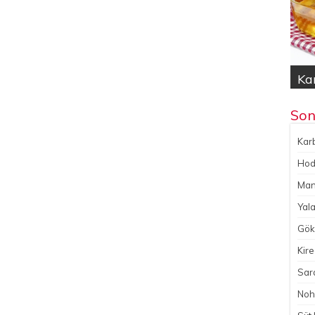
Kar
Hod
Yal
Gök
No
Son
Karb
Hoda
Man
Yala
Gökç
Kire
Sara
Noh