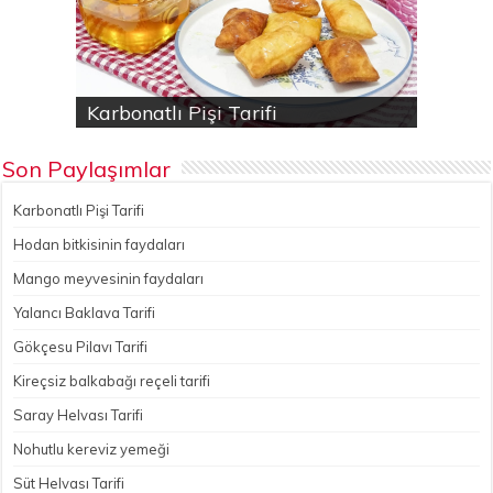
Karbonatlı Pişi Tarifi
Hodan bitkisinin faydaları
Yalancı Baklava Tarifi
Gökçesu Pilavı Tarifi
Nohutlu kereviz yemeği
Son Paylaşımlar
Karbonatlı Pişi Tarifi
Hodan bitkisinin faydaları
Mango meyvesinin faydaları
Yalancı Baklava Tarifi
Gökçesu Pilavı Tarifi
Kireçsiz balkabağı reçeli tarifi
Saray Helvası Tarifi
Nohutlu kereviz yemeği
Süt Helvası Tarifi