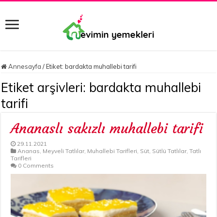
Annesayfa
/
Etiket:
bardakta muhallebi tarifi
Etiket arşivleri:
bardakta muhallebi
tarifi
Ananaslı sakızlı muhallebi tarifi
29.11.2021
Ananas
,
Meyveli Tatlılar
,
Muhallebi Tarifleri
,
Süt
,
Sütlü Tatlılar
,
Tatlı
Tarifleri
0 Comments