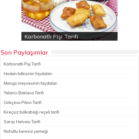
Karbonatlı Pişi Tarifi
Hodan bitkisinin faydaları
Yalancı Baklava Tarifi
Gökçesu Pilavı Tarifi
Nohutlu kereviz yemeği
Son Paylaşımlar
Karbonatlı Pişi Tarifi
Hodan bitkisinin faydaları
Mango meyvesinin faydaları
Yalancı Baklava Tarifi
Gökçesu Pilavı Tarifi
Kireçsiz balkabağı reçeli tarifi
Saray Helvası Tarifi
Nohutlu kereviz yemeği