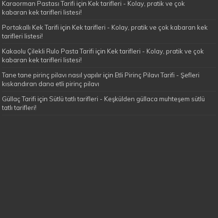
Karaorman Pastası Tarifi
için
Kek tarifleri - Kolay, pratik ve çok
kabaran kek tarifleri listesi!
Portakallı Kek Tarifi
için
Kek tarifleri - Kolay, pratik ve çok kabaran kek
tarifleri listesi!
Kakaolu Çilekli Rulo Pasta Tarifi
için
Kek tarifleri - Kolay, pratik ve çok
kabaran kek tarifleri listesi!
Tane tane pirinç pilavı nasıl yapılır
için
Etli Pirinç Pilavı Tarifi - Şefleri
kıskandıran dana etli pirinç pilavı
Güllaç Tarifi
için
Sütlü tatlı tarifleri - Keşkülden güllaca muhteşem sütlü
tatlı tarifleri!