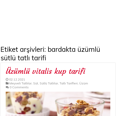
Etiket arşivleri:
bardakta üzümlü
sütlü tatlı tarifi
Üzümlü vitalis kup tarifi
02.12.2021
Meyveli Tatlılar
,
Süt
,
Sütlü Tatlılar
,
Tatlı Tarifleri
,
Üzüm
0 Comments