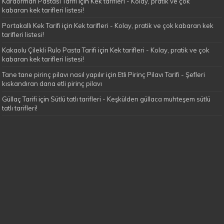
Karaorman Pastası Tarifi
için
Kek tarifleri - Kolay, pratik ve çok
kabaran kek tarifleri listesi!
Portakallı Kek Tarifi
için
Kek tarifleri - Kolay, pratik ve çok kabaran kek
tarifleri listesi!
Kakaolu Çilekli Rulo Pasta Tarifi
için
Kek tarifleri - Kolay, pratik ve çok
kabaran kek tarifleri listesi!
Tane tane pirinç pilavı nasıl yapılır
için
Etli Pirinç Pilavı Tarifi - Şefleri
kıskandıran dana etli pirinç pilavı
Güllaç Tarifi
için
Sütlü tatlı tarifleri - Keşkülden güllaca muhteşem sütlü
tatlı tarifleri!