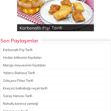
Karbonatlı Pişi Tarifi
Hodan bitkisinin faydaları
Yalancı Baklava Tarifi
Gökçesu Pilavı Tarifi
Nohutlu kereviz yemeği
Son Paylaşımlar
Karbonatlı Pişi Tarifi
Hodan bitkisinin faydaları
Mango meyvesinin faydaları
Yalancı Baklava Tarifi
Gökçesu Pilavı Tarifi
Kireçsiz balkabağı reçeli tarifi
Saray Helvası Tarifi
Nohutlu kereviz yemeği