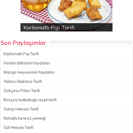
Karbonatlı Pişi Tarifi
Hodan bitkisinin faydaları
Yalancı Baklava Tarifi
Gökçesu Pilavı Tarifi
Nohutlu kereviz yemeği
Son Paylaşımlar
Karbonatlı Pişi Tarifi
Hodan bitkisinin faydaları
Mango meyvesinin faydaları
Yalancı Baklava Tarifi
Gökçesu Pilavı Tarifi
Kireçsiz balkabağı reçeli tarifi
Saray Helvası Tarifi
Nohutlu kereviz yemeği
Süt Helvası Tarifi