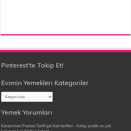
Pinterest’te Takip Et!
Evimin Yemekleri Kategoriler
Evimin
Yemekleri
Kategoriler
Yemek Yorumları
Karaorman Pastası Tarifi
için
Kek tarifleri - Kolay, pratik ve çok
kabaran kek tarifleri listesi!