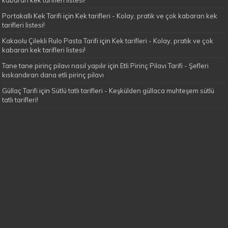
Portakallı Kek Tarifi
için
Kek tarifleri - Kolay, pratik ve çok kabaran kek
tarifleri listesi!
Kakaolu Çilekli Rulo Pasta Tarifi
için
Kek tarifleri - Kolay, pratik ve çok
kabaran kek tarifleri listesi!
Tane tane pirinç pilavı nasıl yapılır
için
Etli Pirinç Pilavı Tarifi - Şefleri
kıskandıran dana etli pirinç pilavı
Güllaç Tarifi
için
Sütlü tatlı tarifleri - Keşkülden güllaca muhteşem sütlü
tatlı tarifleri!