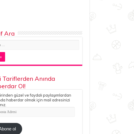
if Ara
i Tariflerden Anında
erdar Ol!
irinden güzel ve faydalı paylaşımlardan
da haberdar olmak için mail adresinizi
nız.
ta
esi
Abone ol