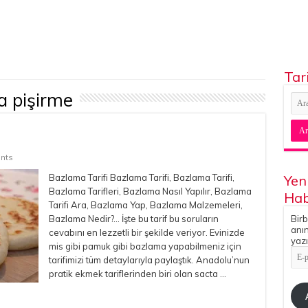
Tar
 pişirme
nts
Bazlama Tarifi Bazlama Tarifi, Bazlama Tarifi,
Yen
Bazlama Tarifleri, Bazlama Nasıl Yapılır, Bazlama
Hab
Tarifi Ara, Bazlama Yap, Bazlama Malzemeleri,
Bazlama Nedir?… İşte bu tarif bu soruların
Birb
anın
cevabını en lezzetli bir şekilde veriyor. Evinizde
yazı
mis gibi pamuk gibi bazlama yapabilmeniz için
E-
tarifimizi tüm detaylarıyla paylaştık. Anadolu’nun
pos
Adr
pratik ekmek tariflerinden biri olan sacta …