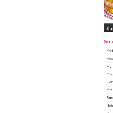
Kar
Hod
Yal
Gök
No
Son
Karb
Hoda
Man
Yala
Gökç
Kire
Sara
Noh