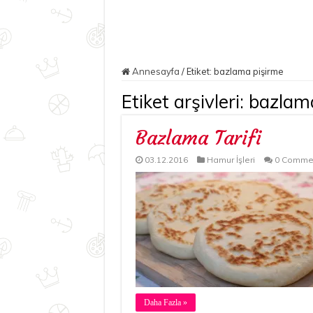
Annesayfa
/
Etiket:
bazlama pişirme
Etiket arşivleri:
bazlama
Bazlama Tarifi
03.12.2016
Hamur İşleri
0 Comme
Daha Fazla »