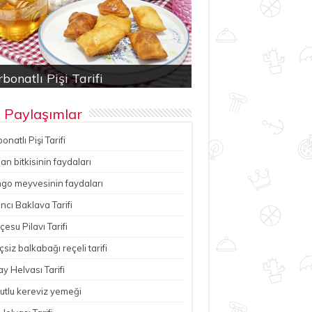
bonatlı Pişi Tarifi
an bitkisinin faydaları
ancı Baklava Tarifi
çesu Pilavı Tarifi
hutlu kereviz yemeği
 Paylaşımlar
onatlı Pişi Tarifi
n bitkisinin faydaları
go meyvesinin faydaları
ncı Baklava Tarifi
esu Pilavı Tarifi
çsiz balkabağı reçeli tarifi
y Helvası Tarifi
utlu kereviz yemeği