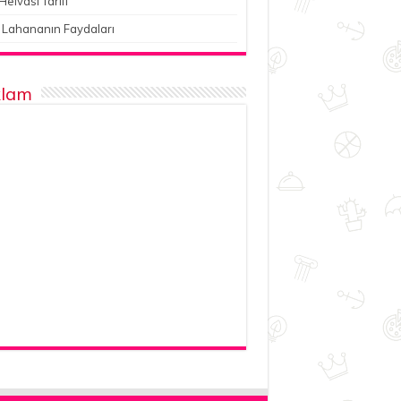
Helvası Tarifi
 Lahananın Faydaları
lam