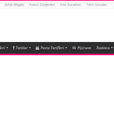
Şifalı Bilgiler
Kalori Değerleri
Site Kuralları
Tarif Gönder
eri
Tatlılar
Pasta Tarifleri
Ne Pişirsem
Kadınca