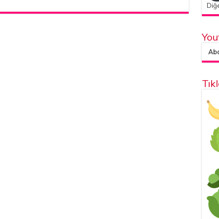
Diğe
You
Abon
Tık