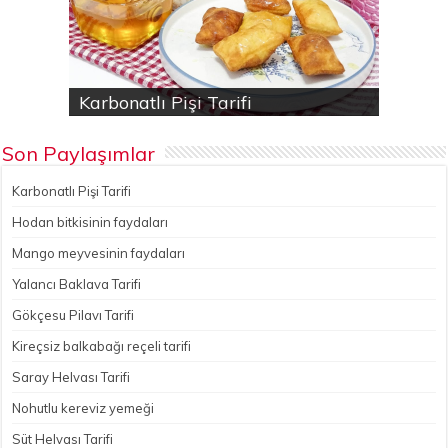
Karbonatlı Pişi Tarifi
Hodan bitkisinin faydaları
Yalancı Baklava Tarifi
Gökçesu Pilavı Tarifi
Nohutlu kereviz yemeği
Son Paylaşımlar
Karbonatlı Pişi Tarifi
Hodan bitkisinin faydaları
Mango meyvesinin faydaları
Yalancı Baklava Tarifi
Gökçesu Pilavı Tarifi
Kireçsiz balkabağı reçeli tarifi
Saray Helvası Tarifi
Nohutlu kereviz yemeği
Süt Helvası Tarifi