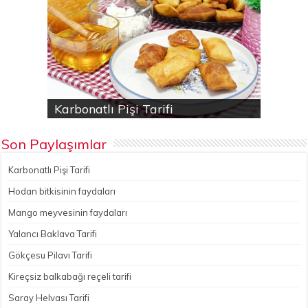
Karbonatlı Pişi Tarifi
Hodan bitkisinin faydaları
Yalancı Baklava Tarifi
Gökçesu Pilavı Tarifi
Nohutlu kereviz yemeği
Son Paylaşımlar
Karbonatlı Pişi Tarifi
Hodan bitkisinin faydaları
Mango meyvesinin faydaları
Yalancı Baklava Tarifi
Gökçesu Pilavı Tarifi
Kireçsiz balkabağı reçeli tarifi
Saray Helvası Tarifi