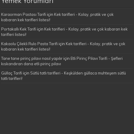
Yemek Yorumları
Karaorman Pastası Tarifi
için
Kek tarifleri - Kolay, pratik ve çok
kabaran kek tarifleri listesi!
Portakallı Kek Tarifi
için
Kek tarifleri - Kolay, pratik ve çok kabaran kek
tarifleri listesi!
Kakaolu Çilekli Rulo Pasta Tarifi
için
Kek tarifleri - Kolay, pratik ve çok
kabaran kek tarifleri listesi!
Tane tane pirinç pilavı nasıl yapılır
için
Etli Pirinç Pilavı Tarifi - Şefleri
kıskandıran dana etli pirinç pilavı
Güllaç Tarifi
için
Sütlü tatlı tarifleri - Keşkülden güllaca muhteşem sütlü
tatlı tarifleri!