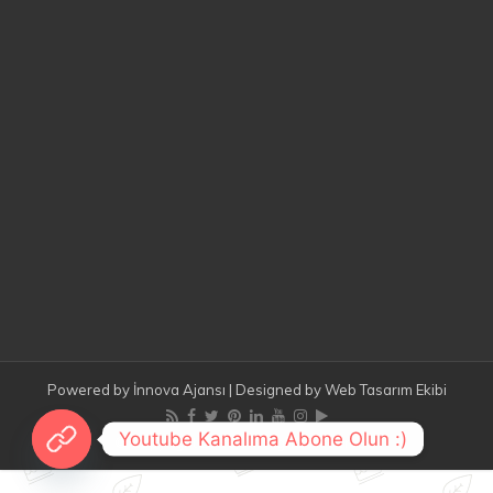
Powered by
İnnova Ajansı
| Designed by
Web Tasarım Ekibi
Youtube Kanalıma Abone Olun :)
© Copyright 2026, All Rights Reserved