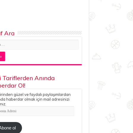
if Ara
i Tariflerden Anında
erdar Ol!
irinden güzel ve faydalı paylaşımlardan
da haberdar olmak için mail adresinizi
nız.
ta
esi
Abone ol