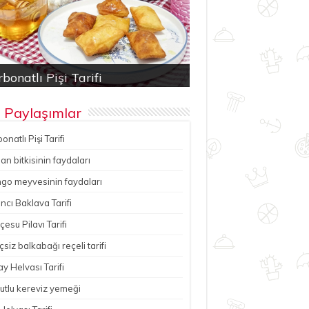
bonatlı Pişi Tarifi
an bitkisinin faydaları
ancı Baklava Tarifi
çesu Pilavı Tarifi
hutlu kereviz yemeği
 Paylaşımlar
onatlı Pişi Tarifi
n bitkisinin faydaları
go meyvesinin faydaları
ncı Baklava Tarifi
esu Pilavı Tarifi
çsiz balkabağı reçeli tarifi
y Helvası Tarifi
utlu kereviz yemeği