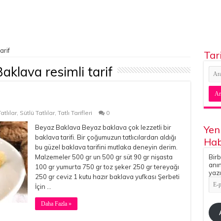
arif
Tar
aklava resimli tarif
atlılar
,
Sütlü Tatlılar
,
Tatlı Tarifleri
0
Beyaz Baklava Beyaz baklava çok lezzetli bir
Yen
baklava tarifi. Bir çoğumuzun tatlıcılardan aldığı
Hab
bu güzel baklava tarifini mutlaka deneyin derim.
Malzemeler 500 gr un 500 gr süt 90 gr nişasta
Birb
anın
100 gr yumurta 750 gr toz şeker 250 gr tereyağı
yazı
250 gr ceviz 1 kutu hazır baklava yufkası Şerbeti
E-
İçin …
pos
Adr
Daha Fazla »