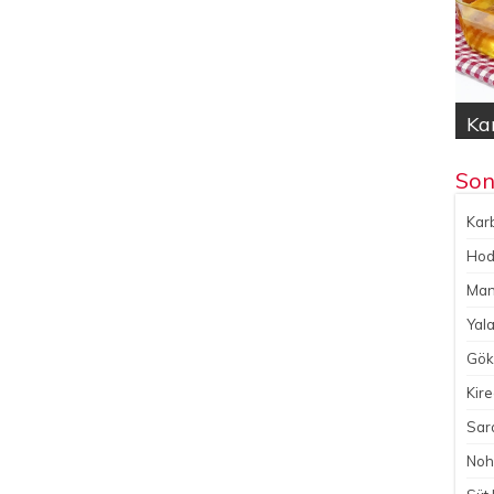
Kar
Hod
Yal
Gök
No
Son
Karb
Hoda
Man
Yala
Gökç
Kire
Sara
Noh