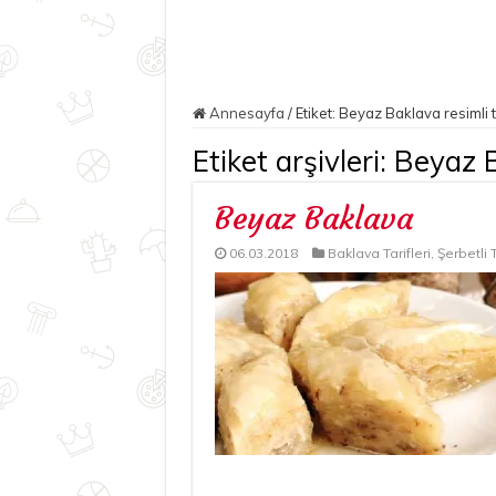
Annesayfa
/
Etiket:
Beyaz Baklava resimli t
Etiket arşivleri:
Beyaz B
Beyaz Baklava
06.03.2018
Baklava Tarifleri
,
Şerbetli T