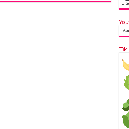
Diğe
You
Abon
Tık