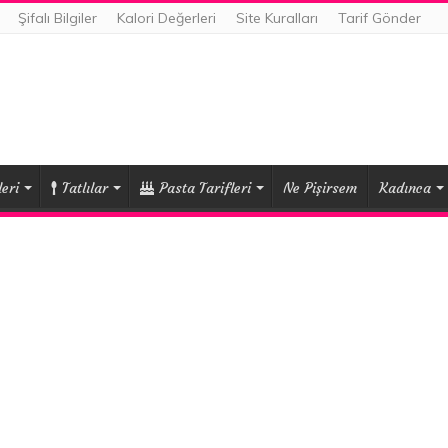
Şifalı Bilgiler
Kalori Değerleri
Site Kuralları
Tarif Gönder
eri
Tatlılar
Pasta Tarifleri
Ne Pişirsem
Kadınca