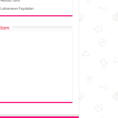
Helvası Tarifi
 Lahananın Faydaları
lam