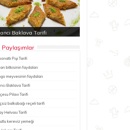
bonatlı Pişi Tarifi
an bitkisinin faydaları
ancı Baklava Tarifi
çesu Pilavı Tarifi
hutlu kereviz yemeği
 Paylaşımlar
onatlı Pişi Tarifi
n bitkisinin faydaları
go meyvesinin faydaları
ncı Baklava Tarifi
esu Pilavı Tarifi
çsiz balkabağı reçeli tarifi
y Helvası Tarifi
utlu kereviz yemeği