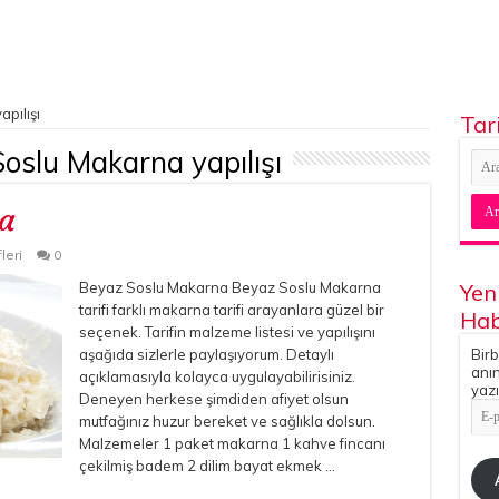
pılışı
Tar
oslu Makarna yapılışı
a
leri
0
Beyaz Soslu Makarna Beyaz Soslu Makarna
Yen
tarifi farklı makarna tarifi arayanlara güzel bir
Hab
seçenek. Tarifin malzeme listesi ve yapılışını
aşağıda sizlerle paylaşıyorum. Detaylı
Birb
anın
açıklamasıyla kolayca uygulayabilirisiniz.
yazı
Deneyen herkese şimdiden afiyet olsun
E-
mutfağınız huzur bereket ve sağlıkla dolsun.
pos
Adr
Malzemeler 1 paket makarna 1 kahve fincanı
çekilmiş badem 2 dilim bayat ekmek …