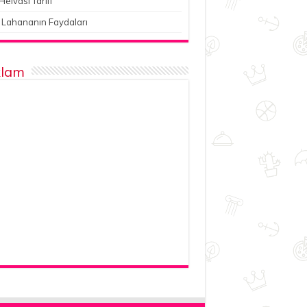
Helvası Tarifi
 Lahananın Faydaları
lam