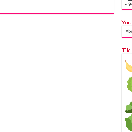
Diğe
You
Abon
Tık