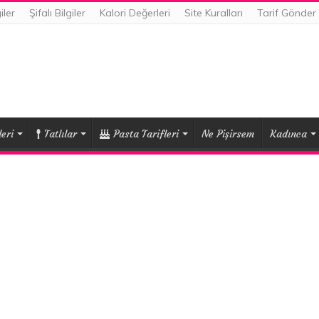
iler
Şifalı Bilgiler
Kalori Değerleri
Site Kuralları
Tarif Gönder
eri
Tatlılar
Pasta Tarifleri
Ne Pişirsem
Kadınca