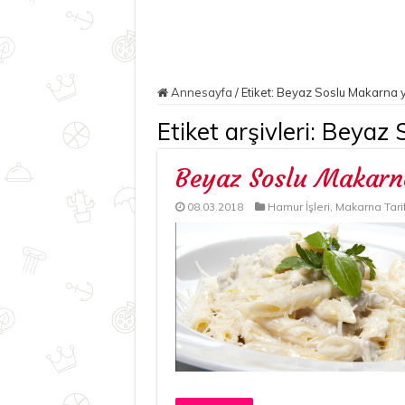
Annesayfa
/
Etiket:
Beyaz Soslu Makarna ya
Etiket arşivleri:
Beyaz S
Beyaz Soslu Makarn
08.03.2018
Hamur İşleri
,
Makarna Tarif