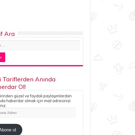
if Ara
i Tariflerden Anında
erdar Ol!
irinden güzel ve faydalı paylaşımlardan
da haberdar olmak için mail adresinizi
nız.
ta
esi
Abone ol