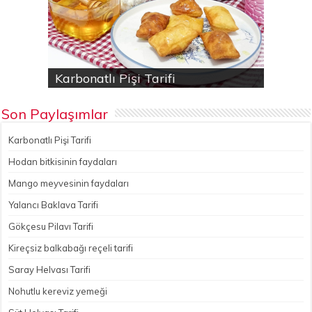
Karbonatlı Pişi Tarifi
Hodan bitkisinin faydaları
Yalancı Baklava Tarifi
Gökçesu Pilavı Tarifi
Nohutlu kereviz yemeği
Son Paylaşımlar
Karbonatlı Pişi Tarifi
Hodan bitkisinin faydaları
Mango meyvesinin faydaları
Yalancı Baklava Tarifi
Gökçesu Pilavı Tarifi
Kireçsiz balkabağı reçeli tarifi
Saray Helvası Tarifi
Nohutlu kereviz yemeği