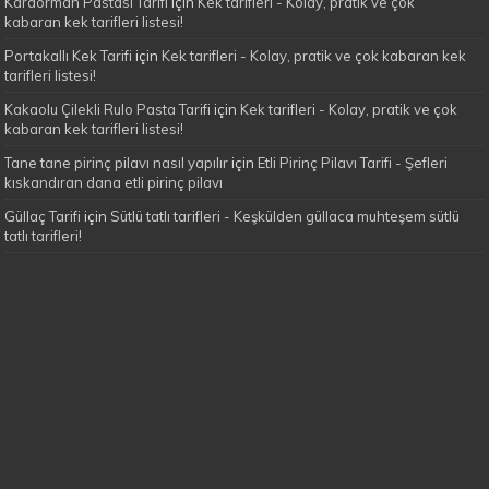
Karaorman Pastası Tarifi
için
Kek tarifleri - Kolay, pratik ve çok
kabaran kek tarifleri listesi!
Portakallı Kek Tarifi
için
Kek tarifleri - Kolay, pratik ve çok kabaran kek
tarifleri listesi!
Kakaolu Çilekli Rulo Pasta Tarifi
için
Kek tarifleri - Kolay, pratik ve çok
kabaran kek tarifleri listesi!
Tane tane pirinç pilavı nasıl yapılır
için
Etli Pirinç Pilavı Tarifi - Şefleri
kıskandıran dana etli pirinç pilavı
Güllaç Tarifi
için
Sütlü tatlı tarifleri - Keşkülden güllaca muhteşem sütlü
tatlı tarifleri!