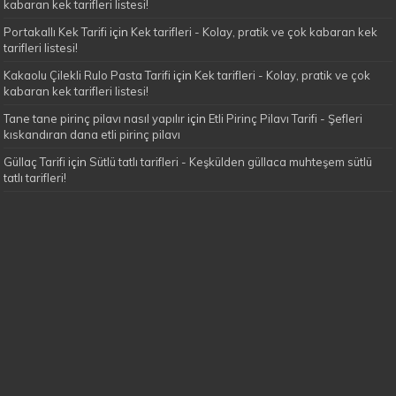
kabaran kek tarifleri listesi!
Portakallı Kek Tarifi
için
Kek tarifleri - Kolay, pratik ve çok kabaran kek
tarifleri listesi!
Kakaolu Çilekli Rulo Pasta Tarifi
için
Kek tarifleri - Kolay, pratik ve çok
kabaran kek tarifleri listesi!
Tane tane pirinç pilavı nasıl yapılır
için
Etli Pirinç Pilavı Tarifi - Şefleri
kıskandıran dana etli pirinç pilavı
Güllaç Tarifi
için
Sütlü tatlı tarifleri - Keşkülden güllaca muhteşem sütlü
tatlı tarifleri!