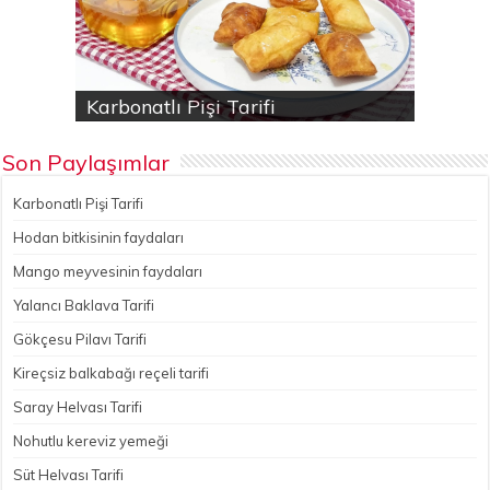
Karbonatlı Pişi Tarifi
Hodan bitkisinin faydaları
Yalancı Baklava Tarifi
Gökçesu Pilavı Tarifi
Nohutlu kereviz yemeği
Son Paylaşımlar
Karbonatlı Pişi Tarifi
Hodan bitkisinin faydaları
Mango meyvesinin faydaları
Yalancı Baklava Tarifi
Gökçesu Pilavı Tarifi
Kireçsiz balkabağı reçeli tarifi
Saray Helvası Tarifi
Nohutlu kereviz yemeği
Süt Helvası Tarifi