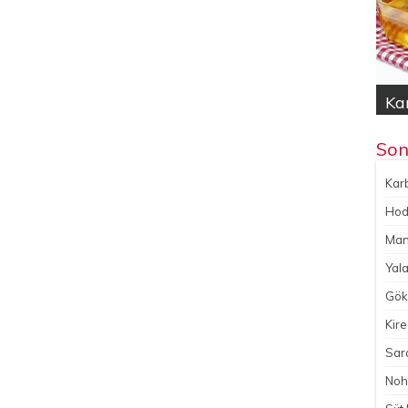
Kar
Hod
Yal
Gök
No
Son
Karb
Hoda
Man
Yala
Gökç
Kire
Sara
Noh