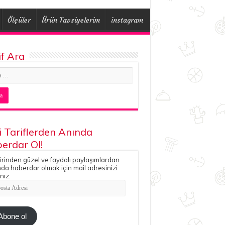
Ölçüler
Ürün Tavsiyelerim
instagram
if Ara
i Tariflerden Anında
erdar Ol!
irinden güzel ve faydalı paylaşımlardan
da haberdar olmak için mail adresinizi
nız.
ta
esi
Abone ol