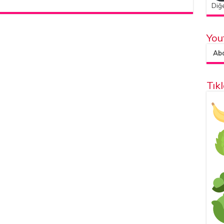
Diğe
You
Abon
Tık