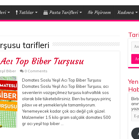
eri
Tatlılar
Pasta Tarifleri
Ne Pişirsem
Kadınca
Tar
rşusu tarifleri
 Acı Top Biber Turşusu
eşil Biber
0 Comments
Domates Soslu Yeşil Acı Top Biber Turşusu
Yen
Domates Soslu Yeşil Acı Top Biber Turşusu, acı
Hab
sevenlerin vazgeçilmez turşusu kahvaltılık sos
olarak bile tüketebilirsiniz. Ben bu turşuyu pirinç
Birb
anın
pilavı ve et yemekleriyle tamamlıyorum.
yazı
Yenemeyecek kadar çok acı değil çok güzel.
E-
Malzemeler 1.5 kilo gram salçalık domates 500
pos
Adr
gr acı yeşil top biber …