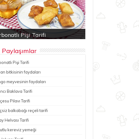
bonatlı Pişi Tarifi
an bitkisinin faydaları
ancı Baklava Tarifi
çesu Pilavı Tarifi
hutlu kereviz yemeği
 Paylaşımlar
onatlı Pişi Tarifi
n bitkisinin faydaları
go meyvesinin faydaları
ncı Baklava Tarifi
esu Pilavı Tarifi
çsiz balkabağı reçeli tarifi
y Helvası Tarifi
utlu kereviz yemeği