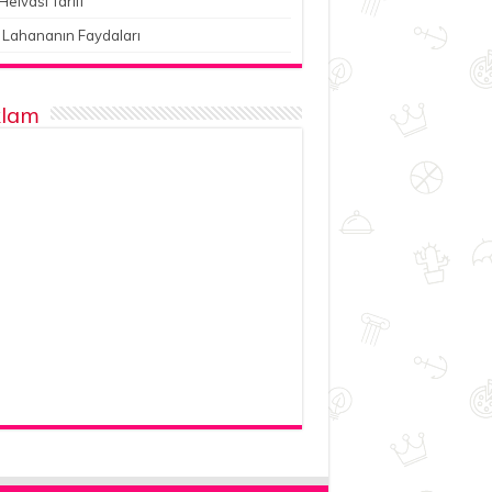
Helvası Tarifi
 Lahananın Faydaları
lam