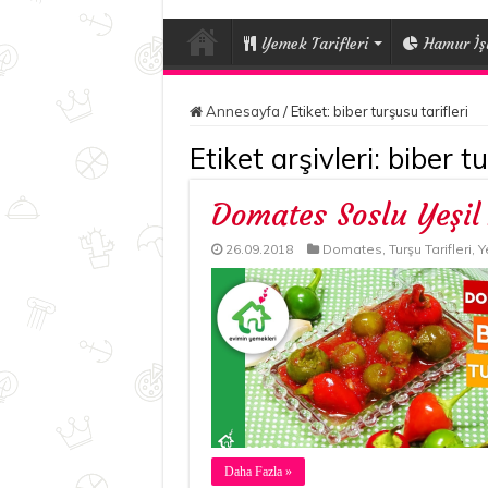
Yemek Tarifleri
Hamur İşl
Annesayfa
/
Etiket:
biber turşusu tarifleri
Etiket arşivleri:
biber tu
Domates Soslu Yeşil
26.09.2018
Domates
,
Turşu Tarifleri
,
Y
Daha Fazla »