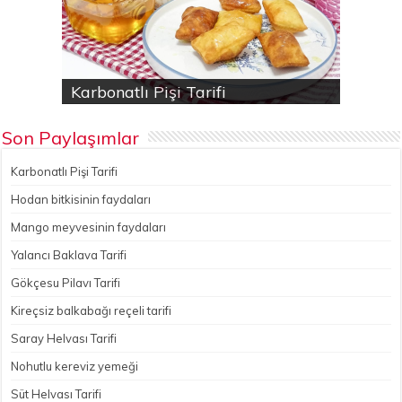
Karbonatlı Pişi Tarifi
Hodan bitkisinin faydaları
Yalancı Baklava Tarifi
Gökçesu Pilavı Tarifi
Nohutlu kereviz yemeği
Son Paylaşımlar
Karbonatlı Pişi Tarifi
Hodan bitkisinin faydaları
Mango meyvesinin faydaları
Yalancı Baklava Tarifi
Gökçesu Pilavı Tarifi
Kireçsiz balkabağı reçeli tarifi
Saray Helvası Tarifi
Nohutlu kereviz yemeği
Süt Helvası Tarifi