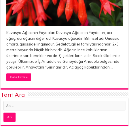
Kuvasya Ağacının Faydaları Kuvasya Ağacının Faydaları, acı
ağaç, acı ağacın diğer adı Kuvasya ağacıdir. Bilimsel adı Ouassia
amara, quassiae lingumdur. Sedefotugiller familyasındandır. 2-3
metre boyunda küçük bir bitkidir. Ağacın ince kabuklarının
üzerinde sarı benekler vardır. Çiçekleri kırmızıdır. Sıcak ülkelerde
yetişir. Ülkemizde İç Anadolu ve Güneydoğu Anadolu bölgesinde
görülebilir. Anavatanı “Surinam”dır. Acıağaç kabuklarından …
Daha Fazla »
Tarif Ara