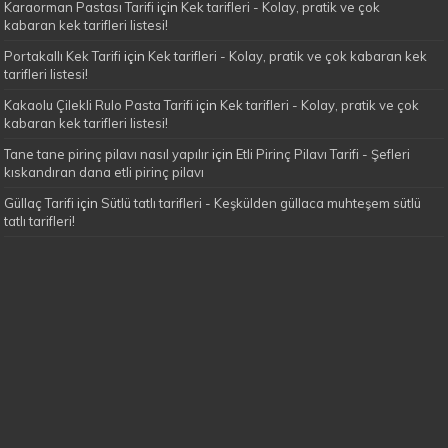
Karaorman Pastası Tarifi
için
Kek tarifleri - Kolay, pratik ve çok
kabaran kek tarifleri listesi!
Portakallı Kek Tarifi
için
Kek tarifleri - Kolay, pratik ve çok kabaran kek
tarifleri listesi!
Kakaolu Çilekli Rulo Pasta Tarifi
için
Kek tarifleri - Kolay, pratik ve çok
kabaran kek tarifleri listesi!
Tane tane pirinç pilavı nasıl yapılır
için
Etli Pirinç Pilavı Tarifi - Şefleri
kıskandıran dana etli pirinç pilavı
Güllaç Tarifi
için
Sütlü tatlı tarifleri - Keşkülden güllaca muhteşem sütlü
tatlı tarifleri!