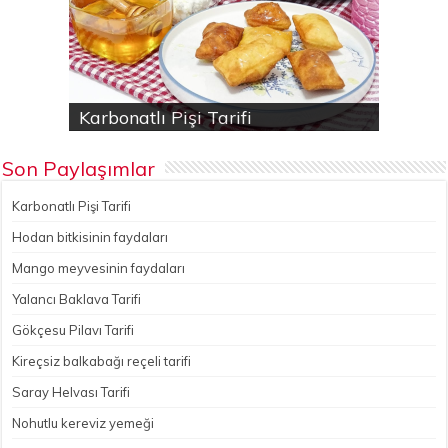
Karbonatlı Pişi Tarifi
Hodan bitkisinin faydaları
Yalancı Baklava Tarifi
Gökçesu Pilavı Tarifi
Nohutlu kereviz yemeği
Son Paylaşımlar
Karbonatlı Pişi Tarifi
Hodan bitkisinin faydaları
Mango meyvesinin faydaları
Yalancı Baklava Tarifi
Gökçesu Pilavı Tarifi
Kireçsiz balkabağı reçeli tarifi
Saray Helvası Tarifi
Nohutlu kereviz yemeği