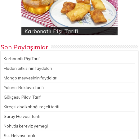
Karbonatlı Pişi Tarifi
Hodan bitkisinin faydaları
Yalancı Baklava Tarifi
Gökçesu Pilavı Tarifi
Nohutlu kereviz yemeği
Son Paylaşımlar
Karbonatlı Pişi Tarifi
Hodan bitkisinin faydaları
Mango meyvesinin faydaları
Yalancı Baklava Tarifi
Gökçesu Pilavı Tarifi
Kireçsiz balkabağı reçeli tarifi
Saray Helvası Tarifi
Nohutlu kereviz yemeği
Süt Helvası Tarifi