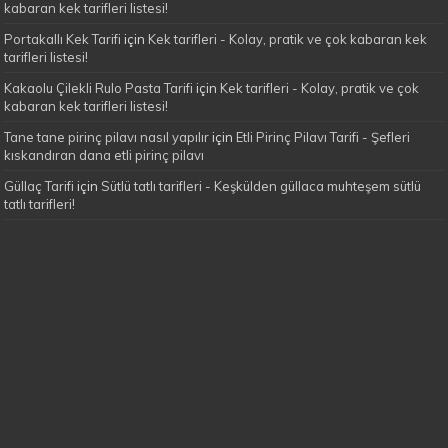
kabaran kek tarifleri listesi!
Portakallı Kek Tarifi
için
Kek tarifleri - Kolay, pratik ve çok kabaran kek
tarifleri listesi!
Kakaolu Çilekli Rulo Pasta Tarifi
için
Kek tarifleri - Kolay, pratik ve çok
kabaran kek tarifleri listesi!
Tane tane pirinç pilavı nasıl yapılır
için
Etli Pirinç Pilavı Tarifi - Şefleri
kıskandıran dana etli pirinç pilavı
Güllaç Tarifi
için
Sütlü tatlı tarifleri - Keşkülden güllaca muhteşem sütlü
tatlı tarifleri!